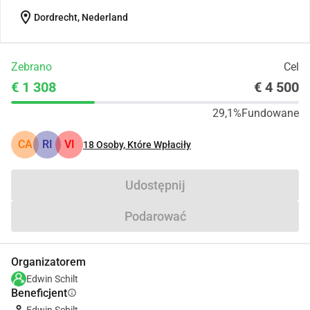
location_on
Dordrecht, Nederland
Zebrano
Cel
€ 1 308
€ 4 500
29,1%
Fundowane
CA
RI
VI
18
Osoby, Które Wpłaciły
Udostępnij
Podarować
Organizatorem
Edwin Schilt
Beneficjent
info
Edwin Schilt