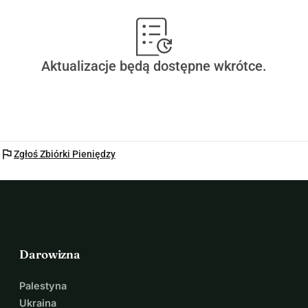
Aktualizacje będą dostępne wkrótce.
flag
Zgłoś Zbiórki Pieniędzy
Darowizna
Palestyna
Ukraina