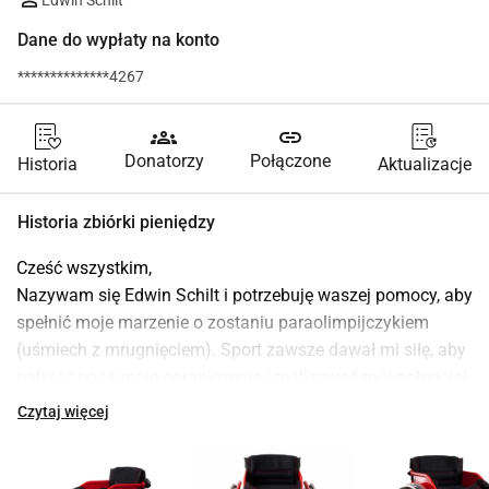
Dane do wypłaty na konto
**************4267
groups
link
Donatorzy
Połączone
Historia
Aktualizacje
Historia zbiórki pieniędzy
Cześć wszystkim,
Nazywam się Edwin Schilt i potrzebuję waszej pomocy, aby 
spełnić moje marzenie o zostaniu paraolimpijczykiem 
(uśmiech z mrugnięciem). Sport zawsze dawał mi siłę, aby 
patrzeć poza moje ograniczenia i realizować mój potencjał. 
Teraz stoję przed nowym wyzwaniem, a wasze wsparcie 
Czytaj więcej
może uczynić ogromną różnicę.
Jaki jest cel?
Chcemy zebrać 4500 euro na zakup nowego sportowego 