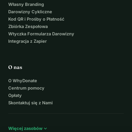
Własny Branding
Darowizny Cykliczne
Kod QR i Prośby o Płatność
Zbiórka Zespołowa
Wtyczka Formularza Darowizny
Integracja z Zapier
O nas
O WhyDonate
Centrum pomocy
Opłaty
Skontaktuj się z Nami
expand_more
Więcej zasobów