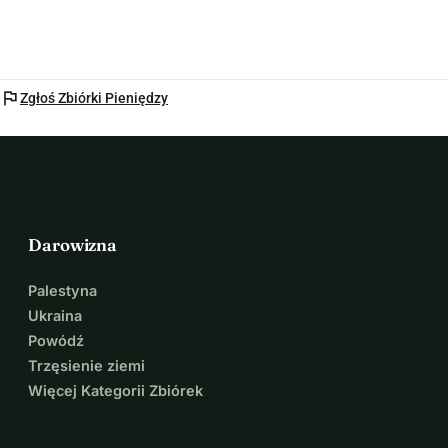
flag
Zgłoś Zbiórki Pieniędzy
Darowizna
Palestyna
Ukraina
Powódź
Trzęsienie ziemi
Więcej Kategorii Zbiórek