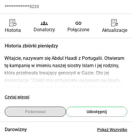
**************5223
groups
link
Donatorzy
Połączone
Historia
Aktualizacje
Historia zbiórki pieniędzy
Witajcie, nazywam się Abdul Haadi z Portugalii. Otwieram 
tę kampanię w imieniu naszej siostry Islam i jej rodziny, 
która przetrwała trwający genocyd w Gazie. Oto jej 
prezentacja :"Cześć moi przyjaciele, nazywam się Islam, 
obecnie jestem w Gazie i sytuacja jest bardzo trudna, nie 
ma jedzenia ani picia, proszę, przekażcie coś, mam 7 osób, 
Czytaj więcej
które bardzo płaczą z powodu braku jedzenia, spójrzcie na 
moją córkę, jest chora, a mój mąż jest chory, proszę, 
Podarować
Udostępnij
pomóżcie mi, spójrzcie na nas z oczami miłosierdzia i 
ludzkości, bądźcie naszą jedyną nadzieją i pomóżcie mi. 
Darowizny
Pokaż Wszystko
"Dziękuję za uwagęProszę, przekażcie 