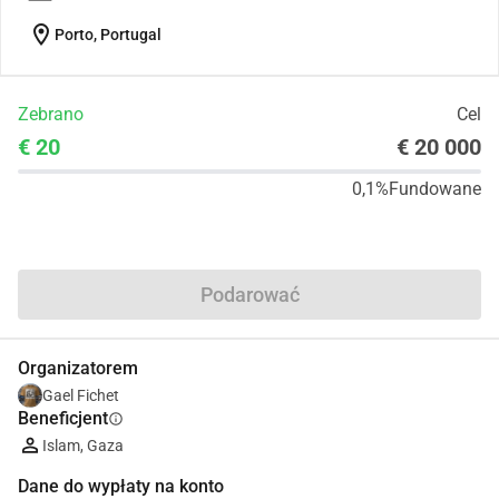
location_on
Porto, Portugal
Zebrano
Cel
€ 20
€ 20 000
0,1%
Fundowane
Udostępnij
Podarować
Organizatorem
Gael Fichet
Beneficjent
info
Islam, Gaza
Dane do wypłaty na konto