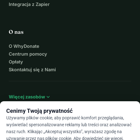
Integracja z Zapier
O nas
O WhyDonate
Centrum pomocy
Opłaty
Skontaktuj się z Nami
expand_more
Więcej zasobów
Cenimy Twoją prywatność
Używamy plików cookie, aby poprawić komfort przeglądania,
wyświetlać spersonalizowane reklamy lub treści oraz analizować
arrow_drop_down
Pl
nasz ruch. Klikając „Akceptuj wszystko”, wyrażasz zgodę na
używanie przez nas plików cookie. Aby dowiedzieć się więcej,