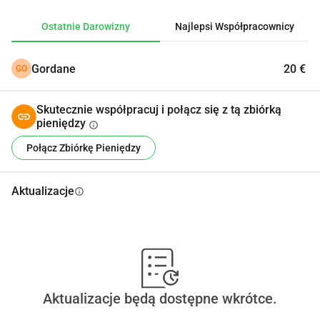
darowiznępozdrawiamAbdul Haadi
Ostatnie Darowizny
Najlepsi Współpracownicy
Gordane
20 €
GO
Skutecznie współpracuj i połącz się z tą zbiórką
pieniędzy
info
Połącz Zbiórkę Pieniędzy
Aktualizacje
info
Aktualizacje będą dostępne wkrótce.