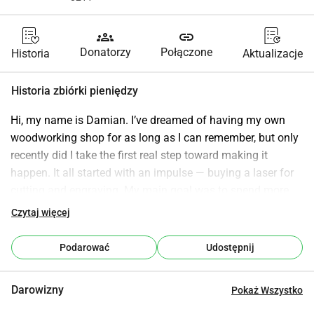
groups
link
Donatorzy
Połączone
Historia
Aktualizacje
Historia zbiórki pieniędzy
Hi, my name is Damian. I’ve dreamed of having my own 
woodworking shop for as long as I can remember, but only 
recently did I take the first real step toward making it 
happen. It all started with an impulse — buying a laser for 
cutting and engraving. My main goal was to spend more 
time with my child, to create cool projects together, build a 
Czytaj więcej
small father-son bond, and strengthen our relationship. 
Over time, however, it turned out that working with wood 
Podarować
Udostępnij
gives me far more than just satisfaction — it has become a 
true passion. The more I create, the more convinced I am 
Darowizny
Pokaż Wszystko
that I’d like to turn this passion into a profession and 
become a real craftsman. Unfortunately, purchasing the 