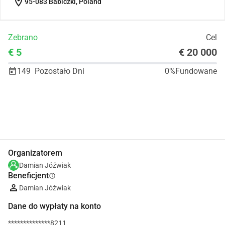
location_on
95-083 Babiczki, Poland
Zebrano
Cel
€ 5
€ 20 000
149
Pozostało Dni
0%
Fundowane
Udostępnij
Podarować
Organizatorem
Damian Jóźwiak
Beneficjent
info
Damian Jóźwiak
Dane do wypłaty na konto
**************8211