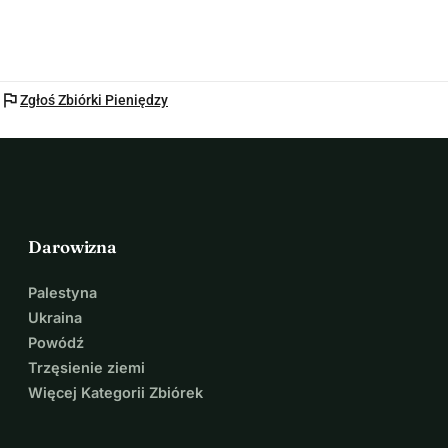
flag
Zgłoś Zbiórki Pieniędzy
Darowizna
Palestyna
Ukraina
Powódź
Trzęsienie ziemi
Więcej Kategorii Zbiórek