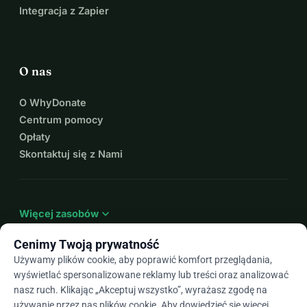
Integracja z Zapier
O nas
O WhyDonate
Centrum pomocy
Opłaty
Skontaktuj się z Nami
expand_more
Więcej zasobów
Cenimy Twoją prywatność
Używamy plików cookie, aby poprawić komfort przeglądania,
wyświetlać spersonalizowane reklamy lub treści oraz analizować
arrow_drop_down
Pl
nasz ruch. Klikając „Akceptuj wszystko”, wyrażasz zgodę na
używanie przez nas plików cookie. Aby dowiedzieć się więcej,