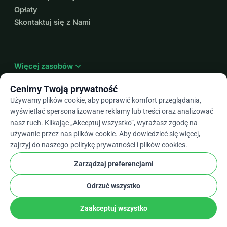
linkedin.com/in/olgamalinkiewicz
Opłaty
X (Twitter) 
x.com/OMalinkiewicz
Skontaktuj się z Nami
expand_more
Więcej zasobów
Cenimy Twoją prywatność
Używamy plików cookie, aby poprawić komfort przeglądania,
wyświetlać spersonalizowane reklamy lub treści oraz analizować
arrow_drop_down
Pl
nasz ruch. Klikając „Akceptuj wszystko”, wyrażasz zgodę na
używanie przez nas plików cookie. Aby dowiedzieć się więcej,
★★★★★
4,9 / 5 na podstawie ponad 500 opinii
zajrzyj do naszego
politykę prywatności i plików cookies
.
Zarządzaj preferencjami
© 2012–2026
WhyDonate
Prywatność i pliki cookie
Odrzuć wszystko
cookie
Regulamin
Ustawienia Plików Cookie
stripe
Stworzone w Europie
★
Zweryfikowany Partner
check
Zaakceptuj wszystko
Udostępnij
Podarować