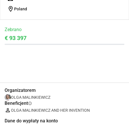
location_on
Poland
Zebrano
€ 93 397
Udostępnij
Podarować
Organizatorem
OLGA MALINKIEWICZ
Beneficjent
info
OLGA MALINKIEWICZ AND HER INVENTION
Dane do wypłaty na konto