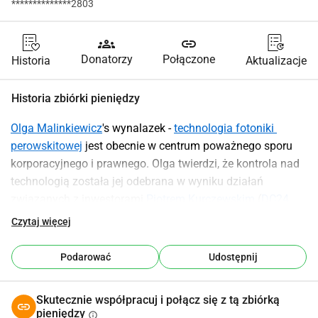
**************2803
groups
link
Donatorzy
Połączone
Historia
Aktualizacje
Historia zbiórki pieniędzy
Olga Malinkiewicz
's wynalazek - 
technologia fotoniki 
perowskitowej
 jest obecnie w centrum poważnego sporu 
korporacyjnego i prawnego. Olga twierdzi, że kontrola nad 
technologią została jej odebrana w wyniku działań 
związanych z inwestorami 
Piotrem Kurczewskim
 (
DC24 
ASI
) oraz 
Dawidem Zielińskim
 (
Columbus Energy
). 
Czytaj więcej
Wyraziła obawy, że strategiczne decyzje podejmowane 
przez tych inwestorów mogą ostatecznie zagrażać 
Podarować
Udostępnij
przeniesieniu jej technologii do zagranicznych podmiotów, 
w tym 
partnerów chińskich
.
Skutecznie współpracuj i połącz się z tą zbiórką
Od maja 2025 roku Olga Malinkiewicz poświęciła cały swój 
pieniędzy
info