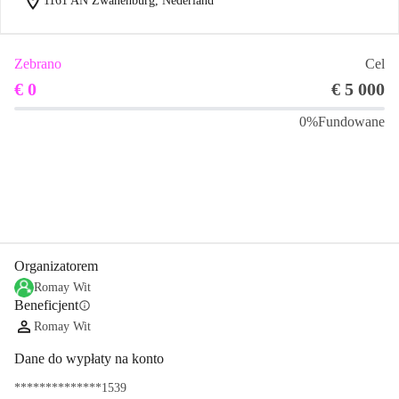
location_on
1161 AN Zwanenburg, Nederland
Zebrano
Cel
€ 0
€ 5 000
0%
Fundowane
Udostępnij
Podarować
Organizatorem
Romay Wit
Beneficjent
info
Romay Wit
Dane do wypłaty na konto
**************1539