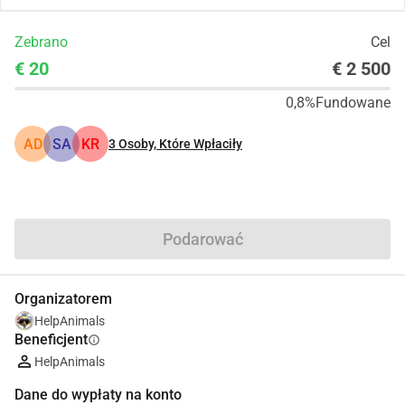
Zebrano
Cel
€ 20
€ 2 500
0,8%
Fundowane
AD
SA
KR
3
Osoby, Które Wpłaciły
Udostępnij
Podarować
Organizatorem
HelpAnimals
Beneficjent
info
HelpAnimals
Dane do wypłaty na konto