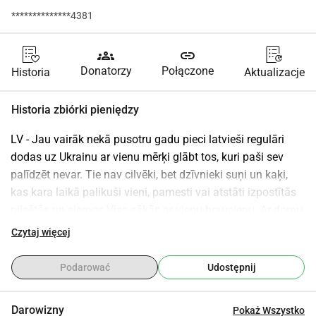
**************4381
groups
link
Donatorzy
Połączone
Historia
Aktualizacje
Historia zbiórki pieniędzy
LV - Jau vairāk nekā pusotru gadu pieci latvieši regulāri 
dodas uz Ukrainu ar vienu mērķi glābt tos, kuri paši sev 
palīdzēt nevar. Tie nav cilvēki, bet dzīvnieki suņi un kaķi, 
kas kara laikā palikuši vieni, pamesti vai atstāti izpostītās 
pilsētās un ciemos.Viss sākās ar vienu braucienu. Ar domu 
aizvest humāno palīdzību un apskatīties, kā var palīdzēt. 
Czytaj więcej
Taču realitāte bija daudz smagāka, nekā viņi bija 
iedomājušies izsalkuši suņi, ievainoti kaķi, dzīvnieki, kas 
Podarować
Udostępnij
nedēļām ilgi gaidījuši savus saimniekus pie 
sabombardētām mājām. Tajā brīdī mēs sapratām ka nevar 
Darowizny
Pokaż Wszystko
vienkārši aizbraukt un aizmirst.Kopš tā laika mēs braucam 