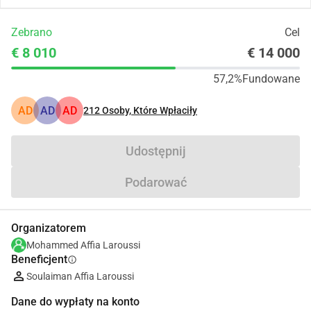
Zebrano
Cel
€ 8 010
€ 14 000
57,2%
Fundowane
AD
AD
AD
212
Osoby, Które Wpłaciły
Udostępnij
Podarować
Organizatorem
Mohammed Affia Laroussi
Beneficjent
info
Soulaiman Affia Laroussi
Dane do wypłaty na konto