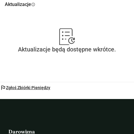
Aktualizacje
info
Aktualizacje będą dostępne wkrótce.
flag
Zgłoś Zbiórki Pieniędzy
Darowizna