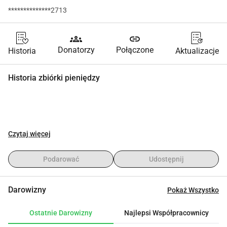
**************2713
groups
link
Donatorzy
Połączone
Historia
Aktualizacje
Historia zbiórki pieniędzy
Czytaj więcej
Podarować
Udostępnij
Darowizny
Pokaż Wszystko
Ostatnie Darowizny
Najlepsi Współpracownicy