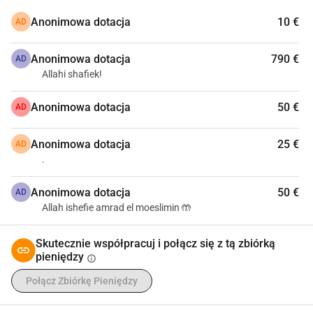
Anonimowa dotacja
10 €
AD
Anonimowa dotacja
790 €
AD
Allahi shafiek!
Anonimowa dotacja
50 €
AD
Anonimowa dotacja
25 €
AD
.
Anonimowa dotacja
50 €
AD
Allah ishefie amrad el moeslimin 🤲
Skutecznie współpracuj i połącz się z tą zbiórką
pieniędzy
info
Połącz Zbiórkę Pieniędzy