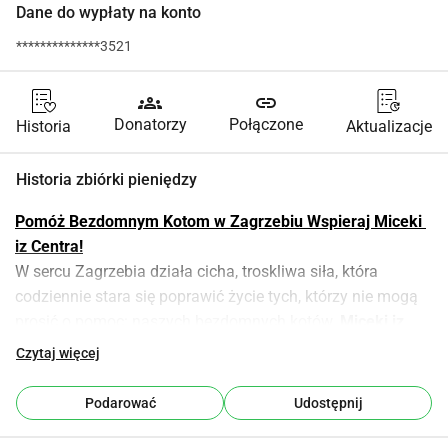
Dane do wypłaty na konto
**************3521
groups
link
Donatorzy
Połączone
Historia
Aktualizacje
Historia zbiórki pieniędzy
Pomóż Bezdomnym Kotom w Zagrzebiu Wspieraj Miceki 
iz Centra!
W sercu Zagrzebia działa cicha, troskliwa siła, która 
codziennie stara się poprawić życie tych, którzy nie mogą 
prosić o pomoc: naszych bezdomnych kotów. 
Miceki iz 
Centra
 to mała organizacja non-profit z wielkim sercem, 
Czytaj więcej
poświęcona ratowaniu, karmieniu, leczeniu i ochronie 
bezdomnych kotów żyjących w centrum miasta.
Podarować
Udostępnij
Opiekujemy się 
około sześćdziesięcioma bezdomnymi 
kotami
 niektóre z nich są ranne, porzucone, głodne lub 