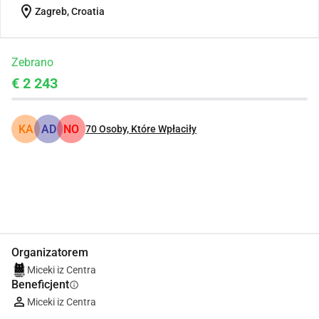
location_on
Zagreb, Croatia
Zebrano
€ 2 243
KA
AD
NO
70
Osoby, Które Wpłaciły
Udostępnij
Podarować
Organizatorem
Miceki iz Centra
Beneficjent
info
Miceki iz Centra