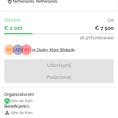
location_on
Netherlands, Netherlands
Zebrano
Cel
€ 2 021
€ 7 500
26,9%
Fundowane
RE
AD
JU
35
Osoby, Które Wpłaciły
Udostępnij
Podarować
Organizatorem
John de Kom
Beneficjent
info
John de Kom