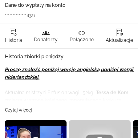
Dane do wypłaty na konto
**************8321
groups
link
Donatorzy
Połączone
Historia
Aktualizacje
Historia zbiórki pieniędzy
Proszę znaleźć poniżej wersję angielską poniżej wersji 
niderlandzkiej.
Aktualna mistrzyni Enfusion wagi -52kg, 
Tessa de Kom
, 
zmierza w stronę kolejnego imponującego kroku w 
swojej karierze sportowej. Potrzebuje w tym pomocy. 
Czytaj więcej
Również twojej!
22-letnia kickbokserka 28 maja stanie do walki z 
japońskim Manazo Kobayashi o upragniony tytuł 