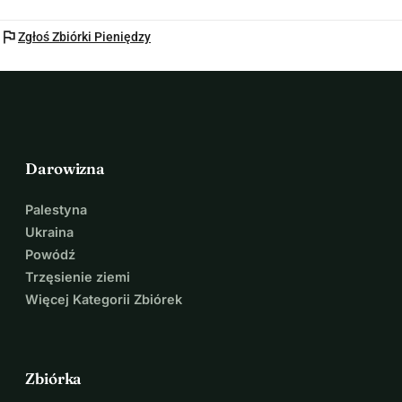
flag
Zgłoś Zbiórki Pieniędzy
Darowizna
Palestyna
Ukraina
Powódź
Trzęsienie ziemi
Więcej Kategorii Zbiórek
Zbiórka