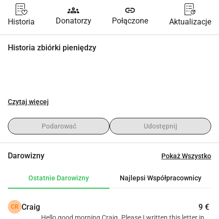
groups
link
Donatorzy
Połączone
Historia
Aktualizacje
Historia zbiórki pieniędzy
Czytaj więcej
Podarować
Udostępnij
Darowizny
Pokaż Wszystko
Ostatnie Darowizny
Najlepsi Współpracownicy
Craig
9 €
CR
Hello good morning Craig. Please I written this letter in