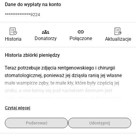
Dane do wypłaty na konto
**************9224
groups
link
Donatorzy
Połączone
Historia
Aktualizacje
Historia zbiórki pieniędzy
Teraz potrzebuje zdjęcia rentgenowskiego i chirurgii 
stomatologicznej, ponieważ jej dziąsła ranią jej własne 
małe wampirze zęby, te małe kły, które były częścią jej 
uroku, a one łamią się pod naciskiem Ammam jest 
najbardziej nerwowym, zwariowanym i słodkim małym 
kotem, jakiego można sobie wyobrazić. Jest tak nieśmiała, 
Czytaj więcej
że czasami wygląda, jakby przepraszała za to, że istnieje, a 
mimo to życie wciąż rzuca jej pecha.Ubezpieczenie nie 
Podarować
Udostępnij
pokrywa zabiegu, ale jest on konieczny, aby mogła 