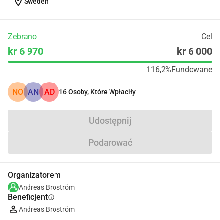
location_on
Sweden
Zebrano
Cel
kr 6 970
kr 6 000
116,2%
Fundowane
NO
AN
AD
16
Osoby, Które Wpłaciły
Udostępnij
Podarować
Organizatorem
Andreas Broström
Beneficjent
info
Andreas Broström