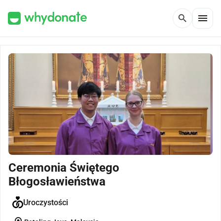
menu
search
Ceremonia Świętego
Błogosławieństwa
Uroczystości