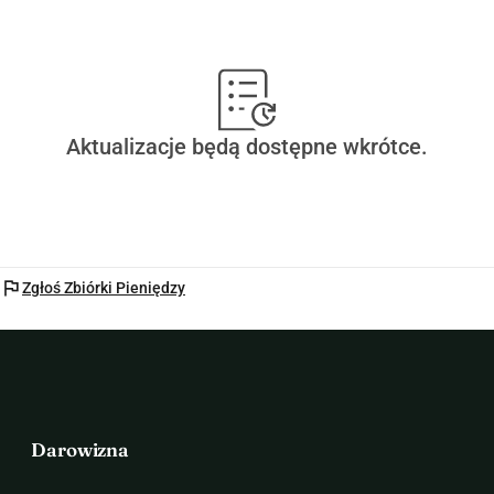
serdeczną wdzięcznością,Phua Chuen Ren
Aktualizacje będą dostępne wkrótce.
flag
Zgłoś Zbiórki Pieniędzy
Darowizna