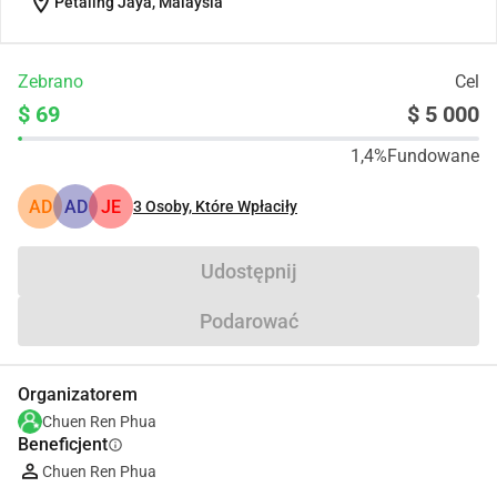
location_on
Petaling Jaya, Malaysia
Zebrano
Cel
$ 69
$ 5 000
1,4%
Fundowane
AD
AD
JE
3
Osoby, Które Wpłaciły
Udostępnij
Podarować
Organizatorem
Chuen Ren Phua
Beneficjent
info
Chuen Ren Phua