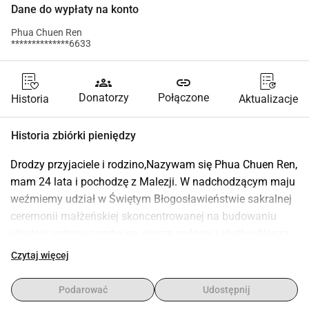
Dane do wypłaty na konto
Phua Chuen Ren
**************6633
groups
link
Donatorzy
Połączone
Historia
Aktualizacje
Historia zbiórki pieniędzy
Drodzy przyjaciele i rodzino,Nazywam się Phua Chuen Ren, 
mam 24 lata i pochodzę z Malezji. W nadchodzącym maju 
weźmiemy udział w Świętym Błogosławieństwie sakralnej 
ceremonii małżeńskiej skoncentrowanej na budowaniu 
idealnej rodziny opartej na wierze, miłości i służbie.Nasza 
wspólna podróż rozpoczęła się ponad kulturami i 
Czytaj więcej
kontynentami ja pochodzę z Malezji, a moja narzeczona z 
Rosji. To, co nas połączyło, to nie tylko miłość, ale także 
Podarować
Udostępnij
wspólna wizja: stworzenie rodziny, która odzwierciedla 