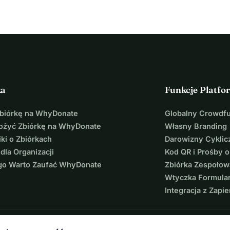
przyjedziesz, zawsze jest coś do zrobienia: sadzenie, 
tu siedzenie i cieszenie się widokiem ogrodu. Można prowadzić 
, tak samo jak Bandi, bocian i kot Piri. Gospodarstwo 
 ma jeszcze miejsca dla odwiedzających.
y zapewnić zakwaterowanie dla swoich gości - prosty, ale 
talacja hydrauliczna i elektryczna.
ka
Funkcje Platfo
łecznej, w której każdy odwiedzający może cieszyć się 
Zbiórkę na WhyDonate
Globalny Crowdf
ż właśnie zaczęli wynajmować Stary Pub z ogrodem w Tállyi. 
łożyć Zbiórkę na WhyDonate
Własny Branding
awa ogromnej różnorodności roślin i ziół, w tym mikroliści
ki o Zbiórkach
Darowizny Cyklic
rzez setki lat ziemia należała do zakonu Paulinów. 
Anna 
 dla Organizacji
Kod QR i Prośby o
ńską restaurację, w której dostępne będą proste potrawy i 
go Warto Zaufać WhyDonate
Zbiórka Zespołow
i temu, przekopując ziemię w ogrodzie i z powodzeniem 
Wtyczka Formula
 również kupić i zainstalować namiot foliowy do uprawy 
Integracja z Zapie
 maja! Pracują z prostymi narzędziami i własnymi rękami, z 
 minutę!
dynek Starego Pubu wymaga renowacji
. Konieczne jest 