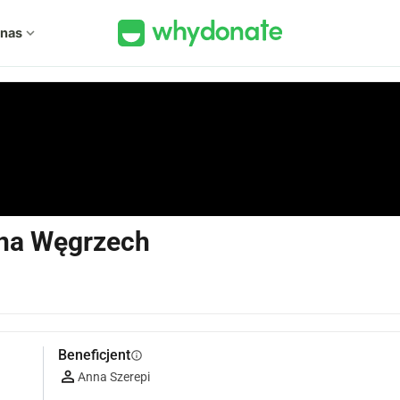
 nas
expand_more
 na Węgrzech
Beneficjent
info
Anna Szerepi