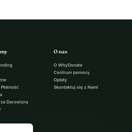
rmy
O nas
unding
O WhyDonate
Centrum pomocy
zne
Opłaty
 Płatność
Skontaktuj się z Nami
a
rza Darowizny
r