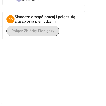
Abys&Anna
Skutecznie współpracuj i połącz się
z tą zbiórką pieniędzy
info
Połącz Zbiórkę Pieniędzy