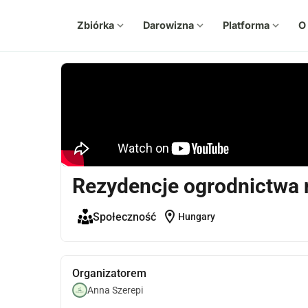
Zbiórka
expand_more
Darowizna
expand_more
Platforma
expand_more
O
Rezydencje ogrodnictwa
location_on
Społeczność
Hungary
Organizatorem
Anna Szerepi