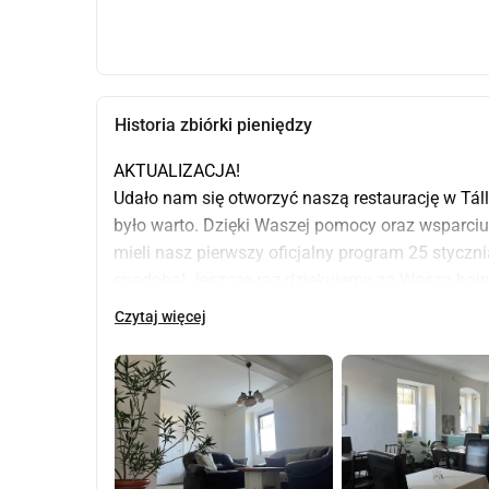
Historia zbiórki pieniędzy
AKTUALIZACJA!
Udało nam się otworzyć naszą restaurację w Tállyi
było warto. Dzięki Waszej pomocy oraz wsparciu 
mieli nasz pierwszy oficjalny program 25 styczni
spodoba! Jeszcze raz dziękujemy za Waszą hoj
Czytaj więcej
Jesteśmy najlepszymi przyjaciółkami od ponad 25 
różnymi przeszłościami i osobowościami, ale roz
różne zmagania i szczęśliwe momenty, doświadc
wspierać nawzajem z miłością i szacunkiem.
Podczas lockdownu związanego z Covid, Abys mi