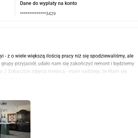
Dane do wypłaty na konto
**************3429
 - z o wiele większą ilością pracy niż się spodziewaliśmy, ale 
grupy przyjaciół, udało nam się zakończyć remont i będziemy 
a :) Zobaczcie zdjęcia miejsca - mam nadzieję, że Wam się 
ną pomoc!
lat: dwie węgierskie kobiety, artystka i naukowczyni, z 
wijające się w tym samym kierunku, ręka w rękę. Miałyśmy 
zyłyśmy strat i nowych początków, ale wciąż możemy się 
ała znakomity pomysł - 
promowanie terapii ogrodniczej 