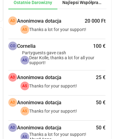
Ostatnie Darowizny
Najlepsi Współpracownicy
Anonimowa dotacja
20 000 Ft
AD
Thanks a lot for your support!
AS
Cornelia
100 €
CO
Partyguests gave cash
Dear Kolle, thanks a lot for all your
AS
support!
Anonimowa dotacja
25 €
AD
Thanks for your support!
AS
Anonimowa dotacja
50 €
AD
Thanks for your support!
AS
Anonimowa dotacja
50 €
AD
Thanks a lot for your support!
AS