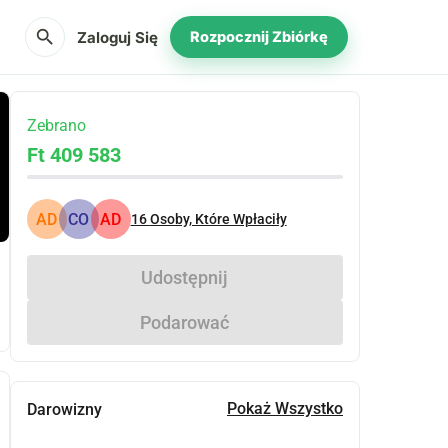
search
Zaloguj Się
Rozpocznij Zbiórkę
Zebrano
Ft 409 583
AD
CO
AD
16
Osoby, Które Wpłaciły
Udostępnij
Podarować
Pokaż Wszystko
Darowizny