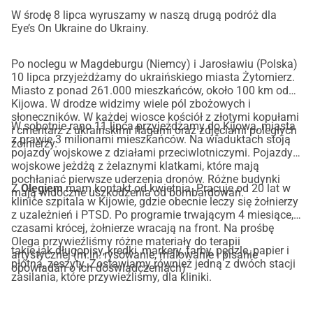
W środę 8 lipca wyruszamy w naszą drugą podróż dla
Eye’s On Ukraine do Ukrainy.
Po noclegu w Magdeburgu (Niemcy) i Jarosławiu (Polska)
10 lipca przyjeżdżamy do ukraińskiego miasta Żytomierz.
Miasto z ponad 261.000 mieszkańców, około 100 km od
Kijowa. W drodze widzimy wiele pól zbożowych i
słoneczników. W każdej wiosce kościół z złotymi kopułami
W sobotnie rano 11 lipca przyjeżdżamy do Kijowa, miasta
i cmentarz z ukraińskimi flagami oraz zdjęciami poległych
z prawie 3 milionami mieszkańców. Na wiaduktach stoją
żołnierzy.
pojazdy wojskowe z działami przeciwlotniczymi. Pojazdy
wojskowe jeżdżą z żelaznymi klatkami, które mają
pochłaniać pierwsze uderzenia dronów. Różne budynki
Z
Olegiem
mam kontakt od kwietnia. Pracuje od 20 lat w
mają widoczne uszkodzenia od bombardowań.
klinice szpitala w Kijowie, gdzie obecnie leczy się żołnierzy
z uzależnień i PTSD. Po programie trwającym 4 miesiące,
czasami krócej, żołnierze wracają na front. Na prośbę
Olega przywieźliśmy różne materiały do terapii
takie jak długopisy, kredki, markery, farby, pędzle, papier i
artystycznej (m.in. rysowanie, malowanie i pisanie
płótna, zeszyty. Zostawiamy również jedną z dwóch stacji
opowiadań o ich doświadczeniach)
zasilania, które przywieźliśmy, dla kliniki.