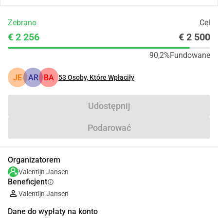
Zebrano
Cel
€ 2 256
€ 2 500
90,2%
Fundowane
JE
AR
BA
53
Osoby, Które Wpłaciły
Udostępnij
Podarować
Organizatorem
Valentijn Jansen
Beneficjent
info
Valentijn Jansen
Dane do wypłaty na konto