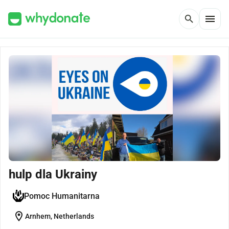
menu
search
hulp dla Ukrainy
Pomoc Humanitarna
location_on
Arnhem, Netherlands