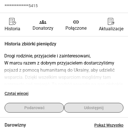
**************5415
groups
link
Donatorzy
Połączone
Historia
Aktualizacje
Historia zbiórki pieniędzy
Drogi rodzinie, przyjaciele i zainteresowani,
W marcu razem z dobrym przyjacielem dostarczyliśmy 
pojazd z pomocą humanitarną do Ukrainy, aby udzielić 
wsparcia. Dzięki wszelkim wsparciom mogliśmy tam 
naprawdę coś zmienić. Ta podróż wywarła na nas głębokie 
wrażenie. Dlatego mamy nadzieję, że w lipcu ponownie 
Czytaj więcej
wyruszymy w tę stronę jeśli wspólnie uda nam się zebrać 
wystarczającą ilość pieniędzy.
Podarować
Udostępnij
Sytuacja na Ukrainie wciąż jest niezwykle trudna. Ludzie 
codziennie żyją w obliczu ataków rakietowych i dronowych, 
Darowizny
Pokaż Wszystko
przerw w dostawie prądu oraz braku podstawowych 