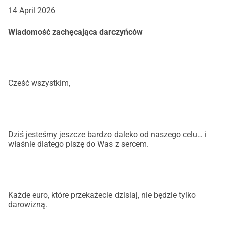
14 April 2026
Makela Mampukuta Jobed
Założyciel InterAide ASBL
Wiadomość zachęcająca darczyńców
Cześć wszystkim,
Dziś jesteśmy jeszcze bardzo daleko od naszego celu… i
właśnie dlatego piszę do Was z sercem.
Każde euro, które przekażecie dzisiaj, nie będzie tylko
darowizną.