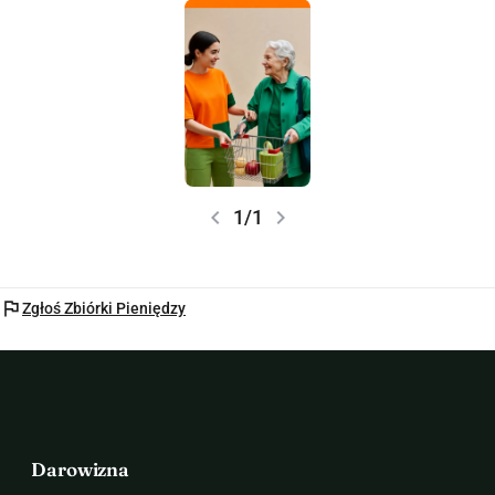
chevron_left
chevron_right
1/1
flag
Zgłoś Zbiórki Pieniędzy
Darowizna