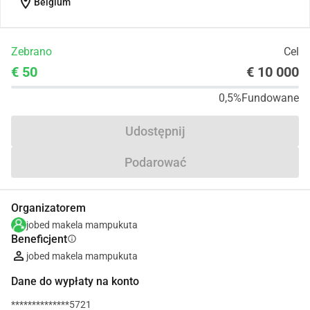
location_on
Belgium
Zebrano
Cel
€ 50
€ 10 000
0,5%
Fundowane
Udostępnij
Podarować
Organizatorem
jobed makela mampukuta
Beneficjent
info
jobed makela mampukuta
Dane do wypłaty na konto
**************5721