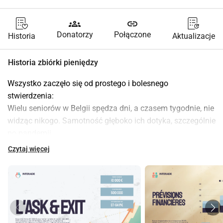
groups
link
Donatorzy
Połączone
Historia
Aktualizacje
Historia zbiórki pieniędzy
Wszystko zaczęło się od prostego i bolesnego 
stwierdzenia:
Wielu seniorów w Belgii spędza dni, a czasem tygodnie, nie 
widząc nikogo. Samotność głęboko ich dotyka, szczególnie 
po pandemii.
Jednocześnie spotkałem wielu młodych ludzi, którzy 
Czytaj więcej
szukają sensu, prawdziwego ludzkiego doświadczenia i 
konkretnego sposobu na bycie użytecznym dla 
społeczeństwa.
To z tej podwójnej rzeczywistości narodziło się InterAide.
Postanowiłem stworzyć platformę, która umożliwia 
seniorom łatwe proszenie o pomoc (zakupy, spacery, 