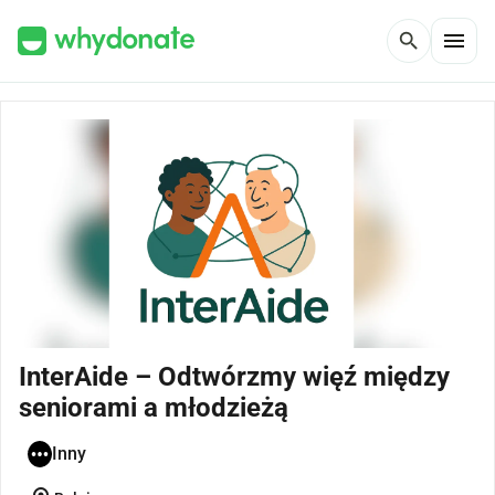
menu
search
InterAide – Odtwórzmy więź między
seniorami a młodzieżą
Inny