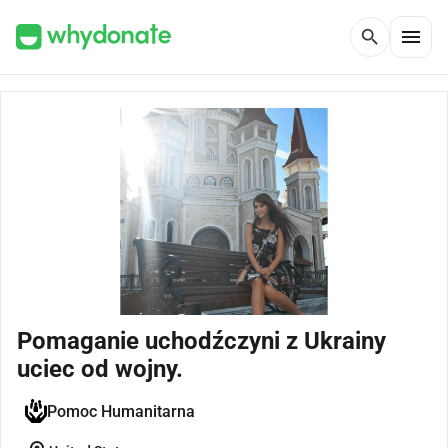
menu
search
Pomaganie uchodźczyni z Ukrainy
uciec od wojny.
Pomoc Humanitarna