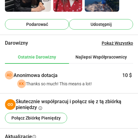
życia, wypełnionemu pokojem, zdrowiem i umocnieniem. 
Twoje wsparcie jest bezcenne dla spełnienia moich marzeń 
o bezpiecznym i zdrowszym życiu. Dziękuję za twoją 
Podarować
Udostępnij
życzliwość i wiarę w moją podróż.
Darowizny
Pokaż Wszystko
Ostatnie Darowizny
Najlepsi Współpracownicy
Anonimowa dotacja
10 $
AD
Thanks so much! This means a lot!
KK
Skutecznie współpracuj i połącz się z tą zbiórką
pieniędzy
info
Połącz Zbiórkę Pieniędzy
Aktualizacje
info