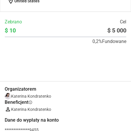
location_on
United States
Zebrano
Cel
$ 10
$ 5 000
0,2%
Fundowane
Udostępnij
Podarować
Organizatorem
Katerina Kondratenko
Beneficjent
info
Katerina Kondratenko
Dane do wypłaty na konto
**************9455