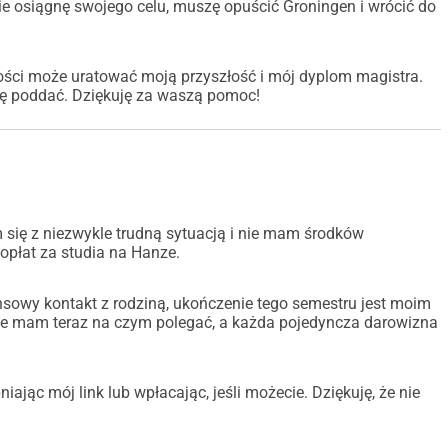
 podziel się moją historią w swojej sieci możesz być mostem, 
 nie osiągnę swojego celu, muszę opuścić Groningen i wrócić do
ującemu studentowi, gdy tylko stanę na nogi.
ści może uratować moją przyszłość i mój dyplom magistra.
się poddać. Dziękuję za waszą pomoc!
się z niezwykle trudną sytuacją i nie mam środków
płat za studia na Hanze.
ansowy kontakt z rodziną, ukończenie tego semestru jest moim
Nie mam teraz na czym polegać, a każda pojedyncza darowizna
ając mój link lub wpłacając, jeśli możecie. Dziękuję, że nie