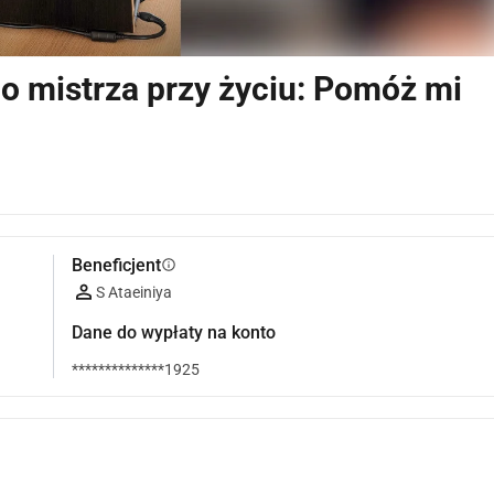
o mistrza przy życiu: Pomóż mi
Beneficjent
info
S Ataeiniya
Dane do wypłaty na konto
**************1925