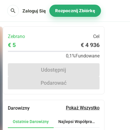
search
Zaloguj Się
Rozpocznij Zbiórkę
Zebrano
Cel
€ 5
€ 4 936
0,1%
Fundowane
Udostępnij
Podarować
Pokaż Wszystko
Darowizny
Ostatnie Darowizny
Najlepsi Współpracownicy