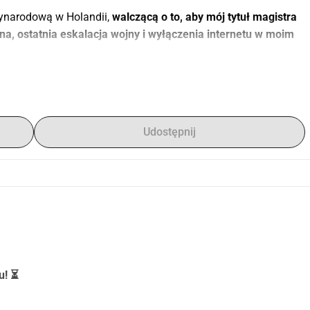
ynarodową w Holandii, 
walczącą o to, aby mój tytuł magistra 
a, ostatnia eskalacja wojny i wyłączenia internetu w moim 
mocjonalny ciężar jest ogromny, ale finansowy wpływ jest 
stało całkowicie odcięte z powodu kryzysu.
Udostępnij
rodowa
, moje dochody pokrywają jedynie podstawowe koszty 
tarcza na pokrycie czesnego, które jestem winna 
ej płatności ryzykuję utratę wszystkiego, nad czym tak ciężko 
rzycielką, która po prostu chce ukończyć edukację i 
u! ⏳
siągnąć mój cel.