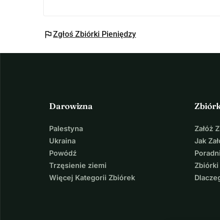
flag
Zgłoś Zbiórki Pieniędzy
Darowizna
Zbiór
Palestyna
Załóż 
Ukraina
Jak Za
Powódź
Poradni
Trzęsienie ziemi
Zbiórki
Więcej Kategorii Zbiórek
Dlacze