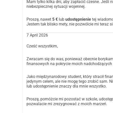
Udostępnij
: Twój głos może nadal pomóc. Proszę,
Mam tylko kilka dni, aby zapłacić czesne. Jeśli
niebezpiecznej sytuacji wojennej.
który połączy mnie z kimś, kto może pomóc.
Obiecuję, że przekażę tę dobroć innemu potrzeb
​Proszę, nawet
5 €
lub
udostępnienie
tej wiadomo
Jestem tak blisko mety, nie pozwólcie mi teraz 
​Z nadzieją i wdzięcznością,
Somayeh
7 April 2026
Cześć wszystkim,
​Zwracam się do was, ponieważ obecnie borykam 
finansowych na pokrycie moich nadchodzących o
​Jako międzynarodowy student, który stracił fin
jedynym celem, ale nie mogę tego zrobić sam. 
lub udostępnienie znaczy dla mnie wszystko.
​Proszę, pomóżcie mi pozostać w szkole, udostępni
pozwalacie mi zrezygnować z moich marzeń.