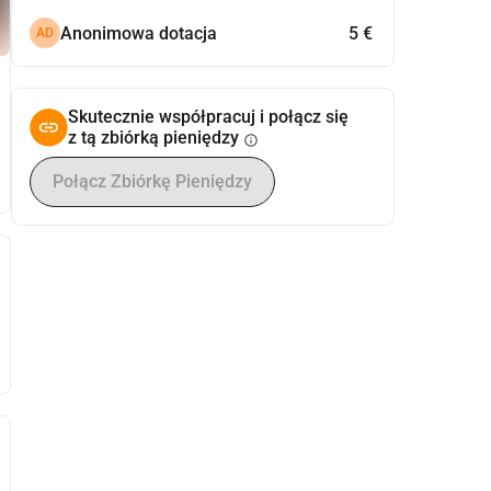
Anonimowa dotacja
5 €
AD
Skutecznie współpracuj i połącz się
z tą zbiórką pieniędzy
info
Połącz Zbiórkę Pieniędzy