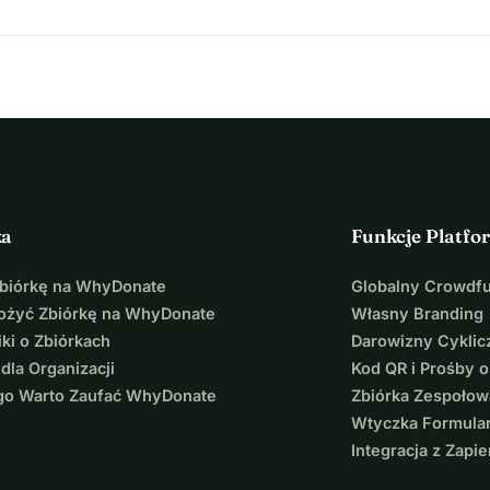
ka
Funkcje Platfo
Zbiórkę na WhyDonate
Globalny Crowdf
łożyć Zbiórkę na WhyDonate
Własny Branding
ki o Zbiórkach
Darowizny Cyklic
 dla Organizacji
Kod QR i Prośby o
go Warto Zaufać WhyDonate
Zbiórka Zespołow
Wtyczka Formula
Integracja z Zapie