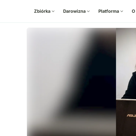
Zbiórka
expand_more
Darowizna
expand_more
Platforma
expand_more
O