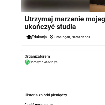
Utrzymaj marzenie mojeg
ukończyć studia
location_on
Edukacja
Groningen, Netherlands
Organizatorem
Somayeh Ataeiniya
Historia zbiórki pieniędzy
Cześć wszystkim,