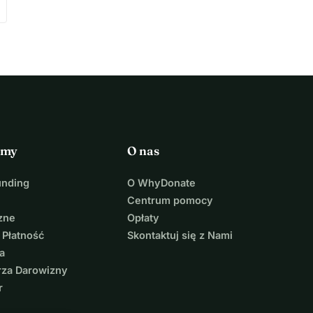
rmy
O nas
unding
O WhyDonate
Centrum pomocy
zne
Opłaty
 Płatność
Skontaktuj się z Nami
a
rza Darowizny
r