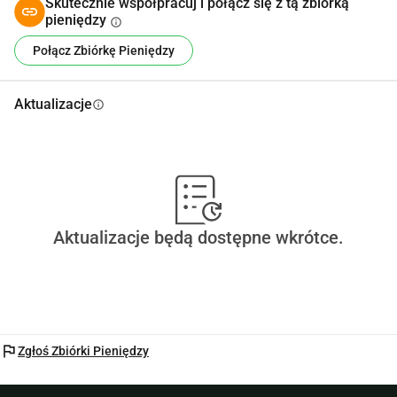
Skutecznie współpracuj i połącz się z tą zbiórką
pieniędzy
info
Połącz Zbiórkę Pieniędzy
Aktualizacje
info
Aktualizacje będą dostępne wkrótce.
flag
Zgłoś Zbiórki Pieniędzy