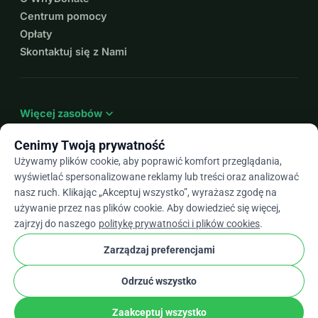
Centrum pomocy
Opłaty
Skontaktuj się z Nami
expand_more
Więcej zasobów
Cenimy Twoją prywatność
Używamy plików cookie, aby poprawić komfort przeglądania,
wyświetlać spersonalizowane reklamy lub treści oraz analizować
arrow_drop_down
Pl
nasz ruch. Klikając „Akceptuj wszystko”, wyrażasz zgodę na
używanie przez nas plików cookie. Aby dowiedzieć się więcej,
★★★★★
4,9 / 5 na podstawie ponad 500 opinii
zajrzyj do naszego
politykę prywatności i plików cookies
.
Zarządzaj preferencjami
© 2012–2026
WhyDonate
Prywatność i pliki cookie
Odrzuć wszystko
cookie
Regulamin
Ustawienia Plików Cookie
stripe
Stworzone w Europie
★
Zweryfikowany Partner
check
Zaakceptuj wszystko