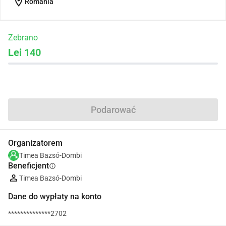
location_on
Romania
Zebrano
Lei 140
Udostępnij
Podarować
Organizatorem
Timea Bazsó-Dombi
Beneficjent
info
Timea Bazsó-Dombi
Dane do wypłaty na konto
**************2702