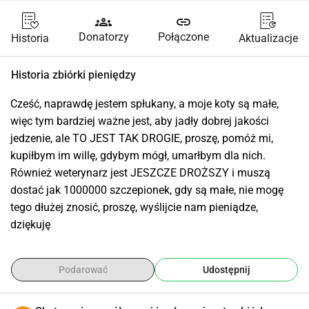
groups
link
Donatorzy
Połączone
Historia
Aktualizacje
Historia zbiórki pieniędzy
Cześć, naprawdę jestem spłukany, a moje koty są małe, 
więc tym bardziej ważne jest, aby jadły dobrej jakości 
jedzenie, ale TO JEST TAK DROGIE, proszę, pomóż mi, 
kupiłbym im willę, gdybym mógł, umarłbym dla nich. 
Również weterynarz jest JESZCZE DROŻSZY i muszą 
dostać jak 1000000 szczepionek, gdy są małe, nie mogę 
tego dłużej znosić, proszę, wyślijcie nam pieniądze, 
dziękuję
Podarować
Udostępnij