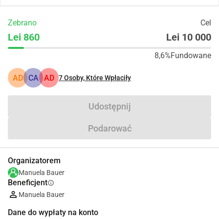
Zebrano
Cel
Lei 860
Lei 10 000
8,6%
Fundowane
AD
CA
AD
7
Osoby, Które Wpłaciły
Udostępnij
Podarować
Organizatorem
Manuela Bauer
Beneficjent
info
Manuela Bauer
Dane do wypłaty na konto