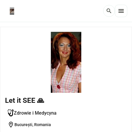
menu
search
Let it SEE 🙏
Zdrowie i Medycyna
location_on
București, Romania