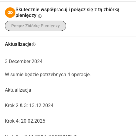
wzrok w pełni.
Skutecznie współpracuj i połącz się z tą zbiórką
Dlatego potrzebuję waszego wsparcia, finansowego i 
pieniędzy
info
emocjonalnego.
Połącz Zbiórkę Pieniędzy
Doceniam każdą dobrą myśl i każdą darowiznę pieniężną.
Bardzo dziękuję i mam nadzieję, że wkrótce się 
Aktualizacje
info
zobaczymy...
Niech tak będzie....
3 December 2024
W sumie będzie potrzebnych 4 operacje.
Aktualizacja
Krok 2 & 3: 13.12.2024
Krok 4: 20.02.2025