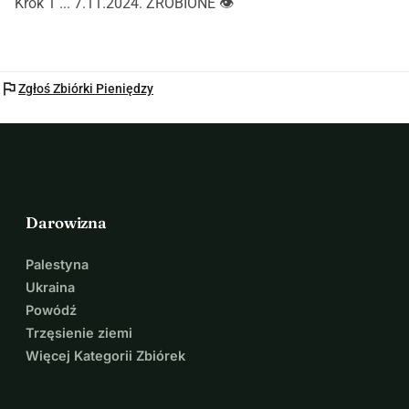
Krok 1 ... 7.11.2024. ZROBIONE 👁️
flag
Zgłoś Zbiórki Pieniędzy
Darowizna
Palestyna
Ukraina
Powódź
Trzęsienie ziemi
Więcej Kategorii Zbiórek