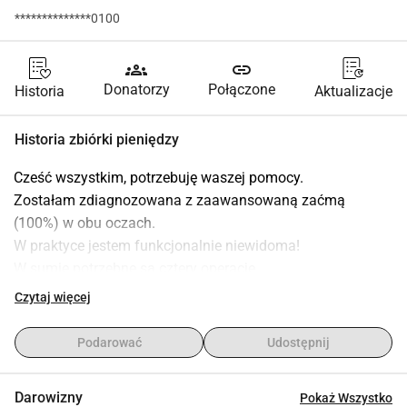
**************0100
groups
link
Donatorzy
Połączone
Historia
Aktualizacje
Historia zbiórki pieniędzy
Cześć wszystkim, potrzebuję waszej pomocy.
Zostałam zdiagnozowana z zaawansowaną zaćmą 
(100%) w obu oczach.
W praktyce jestem funkcjonalnie niewidoma!
W sumie potrzebne są cztery operacje.
Pierwsza operacja odbyła się 7 listopada 2024 roku. 
Czytaj więcej
Jestem umówiona na drugą operację na 13 grudnia 2024 
roku.
Podarować
Udostępnij
Operacja zostanie przeprowadzona przez zespół 
specjalistów okulistów z kliniki Vista Vision w Mediolanie, 
Darowizny
Pokaż Wszystko
Włochy.