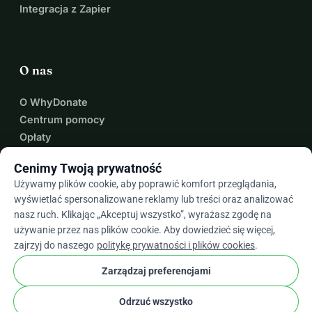
Integracja z Zapier
O nas
O WhyDonate
Centrum pomocy
Opłaty
Skontaktuj się z Nami
Cenimy Twoją prywatność
Używamy plików cookie, aby poprawić komfort przeglądania,
wyświetlać spersonalizowane reklamy lub treści oraz analizować
expand_more
nasz ruch. Klikając „Akceptuj wszystko”, wyrażasz zgodę na
Więcej zasobów
używanie przez nas plików cookie. Aby dowiedzieć się więcej,
zajrzyj do naszego
politykę prywatności i plików cookies
.
Zarządzaj preferencjami
arrow_drop_down
Pl
Odrzuć wszystko