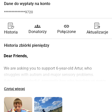
Dane do wypłaty na konto
**************9720
groups
link
Donatorzy
Połączone
Historia
Aktualizacje
Historia zbiórki pieniędzy
Dear Friends,
We are asking you to support 6-year-old Artur, who 
struggles with autism and major sensory problems.
Artur is a wonderful, energetic boy who teaches us every 
day what it means to fight adversity.
Czytaj więcej
His smile and determination are a source of constant 
inspiration for us.