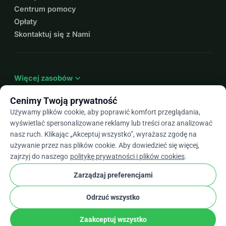
Centrum pomocy
Opłaty
Skontaktuj się z Nami
expand_more
Więcej zasobów
Cenimy Twoją prywatność
Używamy plików cookie, aby poprawić komfort przeglądania,
wyświetlać spersonalizowane reklamy lub treści oraz analizować
arrow_drop_down
Pl
nasz ruch. Klikając „Akceptuj wszystko”, wyrażasz zgodę na
używanie przez nas plików cookie. Aby dowiedzieć się więcej,
★★★★★
4,9 / 5 na podstawie ponad 500 opinii
zajrzyj do naszego
politykę prywatności i plików cookies
.
Zarządzaj preferencjami
© 2012–2026
WhyDonate
Prywatność i pliki cookie
Odrzuć wszystko
cookie
Regulamin
Ustawienia Plików Cookie
stripe
Stworzone w Europie
★
Zweryfikowany Partner
check
Zaakceptuj wszystko