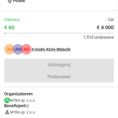
location_on
Poland
Zebrano
Cel
€ 60
€ 4 000
1,5%
Fundowane
AD
AN
AD
4
Osoby, Które Wpłaciły
Udostępnij
Podarować
Organizatorem
MTBA sp. z.o.o.
Beneficjent
info
MTBA sp. z.o.o.