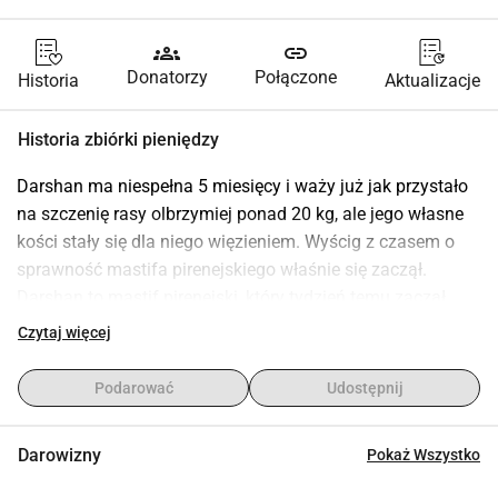
groups
link
Donatorzy
Połączone
Historia
Aktualizacje
Historia zbiórki pieniędzy
Darshan ma niespełna 5 miesięcy i waży już jak przystało 
na szczenię rasy olbrzymiej ponad 20 kg, ale jego własne 
kości stały się dla niego więzieniem. Wyścig z czasem o 
sprawność mastifa pirenejskiego właśnie się zaczął. 
Darshan to mastif pirenejski, który tydzień temu zaczął 
kuleć na przednią łapę. Nowi opiekunowie szybko 
Czytaj więcej
zareagowali, zbadali Darszana u weterynarza. Zdjęcia 
rentgenowskie pokazały, że kości przednich łap nie rosną 
Podarować
Udostępnij
równomiernie. Wada wzrostu kości przedramienia u rasy 
olbrzymiej działa jak naciągnięta cięciwa łuku – jedna kość 
Darowizny
Pokaż Wszystko
rośnie szybciej, wyginając drugą. To powoduje ogromny 
ból i prowadzi do nieodwracalnej niepełnosprawności, jeśli 