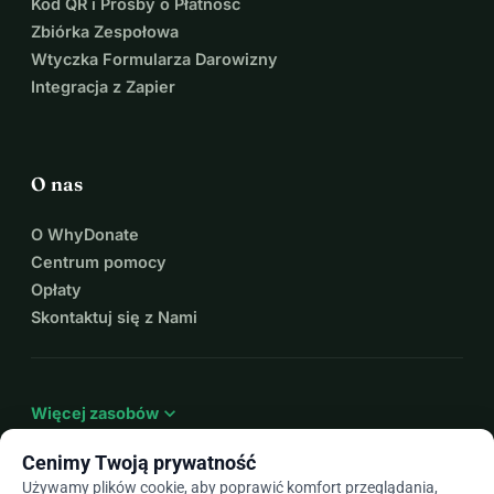
Kod QR i Prośby o Płatność
Zbiórka Zespołowa
Wtyczka Formularza Darowizny
Integracja z Zapier
O nas
O WhyDonate
Centrum pomocy
Opłaty
Skontaktuj się z Nami
expand_more
Więcej zasobów
Cenimy Twoją prywatność
Używamy plików cookie, aby poprawić komfort przeglądania,