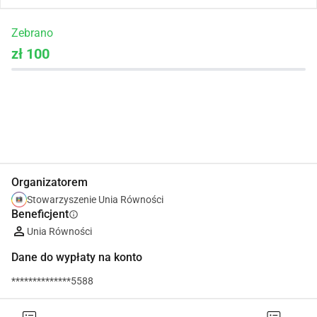
Zebrano
zł 100
Udostępnij
Podarować
Organizatorem
Stowarzyszenie Unia Równości
Beneficjent
info
Unia Równości
Dane do wypłaty na konto
**************5588