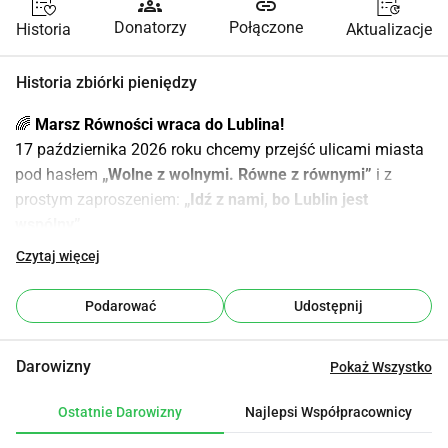
groups
link
Donatorzy
Połączone
Historia
Aktualizacje
Historia zbiórki pieniędzy
🌈 
Marsz Równości wraca do Lublina!
17 października 2026 roku chcemy przejść ulicami miasta 
pod hasłem 
„Wolne z wolnymi. Równe z równymi”
 i z 
prostym zaproszeniem: 
„Idź z nami, bo Lublin jest 
wspólny”
.
💜 
Dlaczego to ważne?
Czytaj więcej
Dla nas Marsz Równości to nie tylko jednodniowe 
wydarzenie. To publiczny gest solidarności, 
Podarować
Udostępnij
bezpieczeństwa i widzialności osób LGBTQIA+. To 
moment, w którym osoby zbyt często wypychane ze 
Darowizny
Pokaż Wszystko
wspólnej przestrzeni mogą zobaczyć, że nie są same. Że 
mają prawo być w mieście widzialne, bezpieczne i u siebie.
Ostatnie Darowizny
Najlepsi Współpracownicy
🏛️ 
Lublin jako miasto spotkania