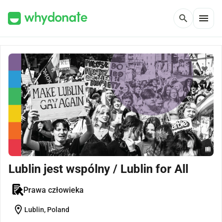
menu
search
Lublin jest wspólny / Lublin for All
Prawa człowieka
location_on
Lublin, Poland