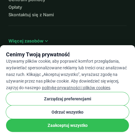
Opłaty
Skontaktuj się z Nami
expand_more
Więcej zasobów
Cenimy Twoją prywatność
Używamy plików cookie, aby poprawić komfort przeglądania,
wyświetlać spersonalizowane reklamy lub treści oraz analizować
arrow_drop_down
Pl
nasz ruch. Klikając „Akceptuj wszystko”, wyrażasz zgodę na
używanie przez nas plików cookie. Aby dowiedzieć się więcej,
★★★★★
4,9 / 5 na podstawie ponad 500 opinii
zajrzyj do naszego
politykę prywatności i plików cookies
.
Zarządzaj preferencjami
© 2012–2026
WhyDonate
Prywatność i pliki cookie
Odrzuć wszystko
cookie
Regulamin
Ustawienia Plików Cookie
stripe
Stworzone w Europie
★
Zweryfikowany Partner
check
Zaakceptuj wszystko