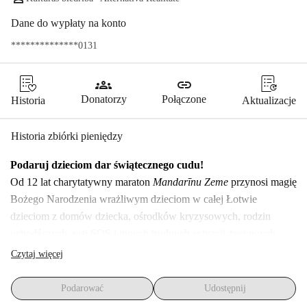
Dane do wypłaty na konto
**************0131
groups
link
Donatorzy
Połączone
Historia
Aktualizacje
Historia zbiórki pieniędzy
Podaruj dzieciom dar świątecznego cudu!
Od 12 lat charytatywny maraton 
Mandarīnu Zeme
 przynosi magię 
Bożego Narodzenia wrażliwym dzieciom w całej Łotwie 
dzieciom z domów dziecka, ośrodków kryzysowych, rodzin 
uchodźczych, wsi SOS i innych trudnych sytuacji życiowych. 
Dzięki zaangażowaniu wolontariuszy 
Mandarīnu Zeme
 tworzy 
Czytaj więcej
ciepłe, radosne wspomnienia, oferując tym dzieciom szansę na 
poczucie prawdziwego ducha tego sezonu.
Podarować
Udostępnij
Co się dzieje w te Święta?