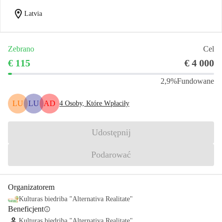
location_on
Latvia
Zebrano
Cel
€ 115
€ 4 000
2,9%
Fundowane
LU
LU
AD
4
Osoby, Które Wpłaciły
Udostępnij
Podarować
Organizatorem
Kulturas biedriba "Alternativa Realitate"
Beneficjent
info
Kulturas biedriba "Alternativa Realitate"