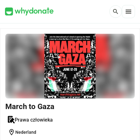
menu
search
March to Gaza
Prawa człowieka
location_on
Nederland