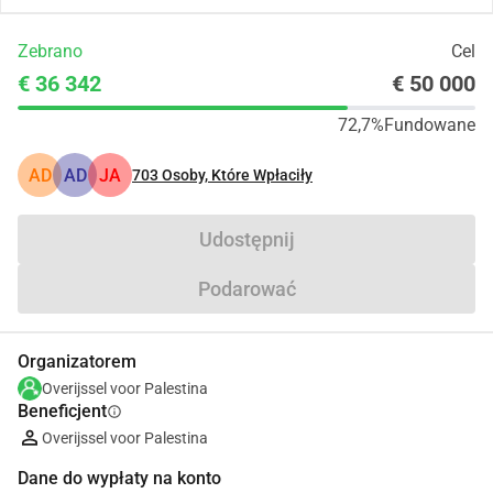
Zebrano
Cel
€ 36 342
€ 50 000
72,7%
Fundowane
AD
AD
JA
703
Osoby, Które Wpłaciły
Udostępnij
Podarować
Organizatorem
Overijssel voor Palestina
Beneficjent
info
Overijssel voor Palestina
Dane do wypłaty na konto