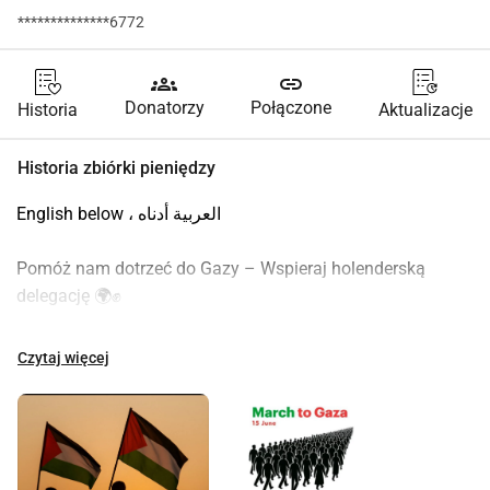
**************6772
groups
link
Donatorzy
Połączone
Historia
Aktualizacje
Historia zbiórki pieniędzy
English below ، العربية أدناه
Pomóż nam dotrzeć do Gazy – Wspieraj holenderską 
delegację 🌍✊
Organizujemy zbiórkę pieniędzy na rzecz holenderskiej 
Czytaj więcej
delegacji, która weźmie udział w Global March to Gaza 15 
czerwca 2025 — międzynarodowej, pokojowej marszu w 
odpowiedzi na pilny apel ludu palestyńskiego o 
solidarność.