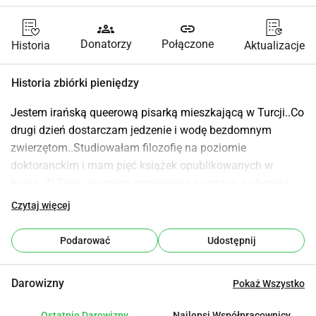
groups
link
Donatorzy
Połączone
Historia
Aktualizacje
Historia zbiórki pieniędzy
Jestem irańską queerową pisarką mieszkającą w Turcji..Co 
drugi dzień dostarczam jedzenie i wodę bezdomnym 
zwierzętom..Studiowałam filozofię na poziomie 
doktoranckim i mam pięć książek opublikowanych w 
Iranie..W Turcji nie mam pozwolenia na pracę, a chociaż 
uczę filozofii od kilku lat, nigdy nie miałam finansowego 
Czytaj więcej
bezpieczeństwa..Aktywnie działam na rzecz podnoszenia 
świadomości o kwestiach społecznych i etycznych, 
Podarować
Udostępnij
problemach środowiskowych oraz ochronie zwierząt i 
mniejszości..Jeśli chciałbyś mi pomóc uczynić świat 
Darowizny
Pokaż Wszystko
lepszym miejscem, byłabym Ci głęboko wdzięczna..
Ostatnie Darowizny
Najlepsi Współpracownicy