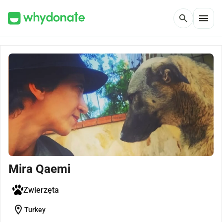
menu
search
Mira Qaemi
Zwierzęta
location_on
Turkey