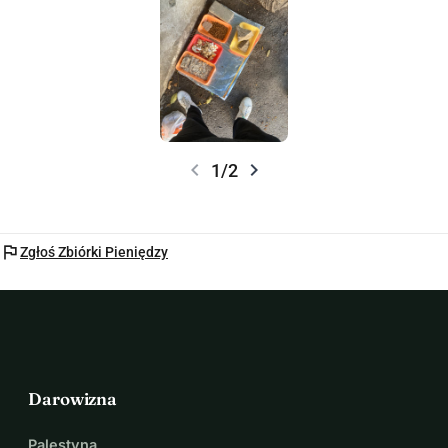
chevron_left
chevron_right
1/2
flag
Zgłoś Zbiórki Pieniędzy
Darowizna
Palestyna