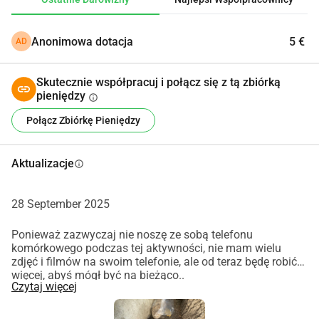
Anonimowa dotacja
5 €
AD
Skutecznie współpracuj i połącz się z tą zbiórką
pieniędzy
info
Połącz Zbiórkę Pieniędzy
Aktualizacje
info
28 September 2025
Ponieważ zazwyczaj nie noszę ze sobą telefonu
komórkowego podczas tej aktywności, nie mam wielu
zdjęć i filmów na swoim telefonie, ale od teraz będę robić
więcej, abyś mógł być na bieżąco..
Czytaj więcej