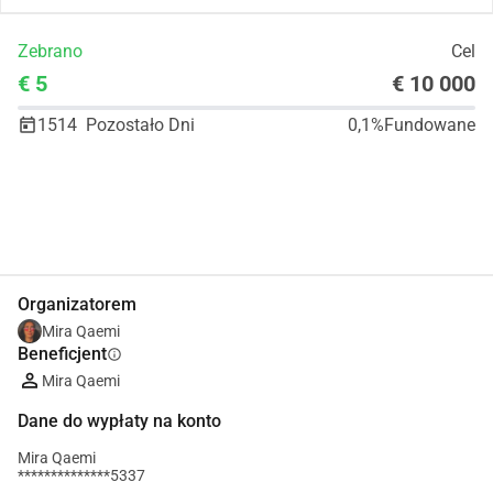
Zebrano
Cel
€ 5
€ 10 000
1514
Pozostało Dni
0,1%
Fundowane
Udostępnij
Podarować
Organizatorem
Mira Qaemi
Beneficjent
info
Mira Qaemi
Dane do wypłaty na konto
Mira Qaemi
**************5337