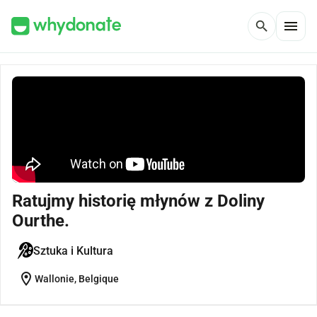
menu
search
Ratujmy historię młynów z Doliny
Ourthe.
Sztuka i Kultura
location_on
Wallonie, Belgique