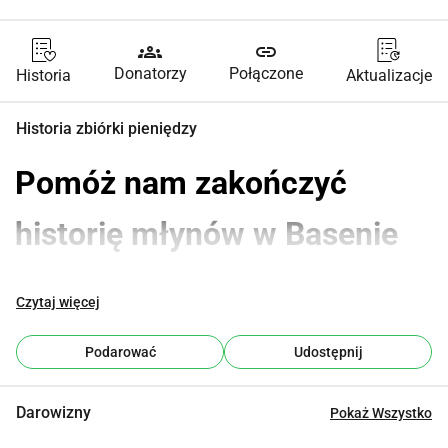
groups
link
Donatorzy
Połączone
Historia
Aktualizacje
Historia zbiórki pieniędzy
Pomóż nam zakończyć 
historię młynów w Basenie 
Ourthe!
Czytaj więcej
Nasza ASBL potrzebuje Twojej 
Podarować
Udostępnij
pomocy w wydrukowaniu dziesiątego i 
ostatniego tomu serii "O Młynach i 
Darowizny
Pokaż Wszystko
Ludziach", rozpoczętej 25 lat temu.