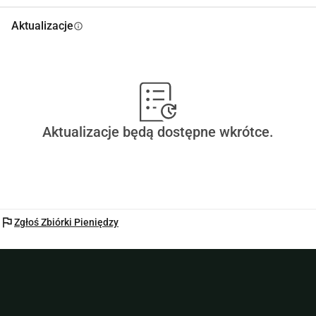
Dziękujemy za wsparcie!
Aktualizacje
info
Aktualizacje będą dostępne wkrótce.
flag
Zgłoś Zbiórki Pieniędzy