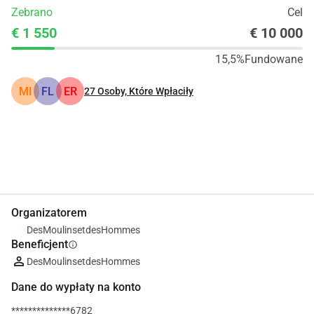
Zebrano
Cel
€ 1 550
€ 10 000
15,5%
Fundowane
MI
FL
ER
27
Osoby, Które Wpłaciły
Udostępnij
Podarować
Organizatorem
DesMoulinsetdesHommes
Beneficjent
info
DesMoulinsetdesHommes
Dane do wypłaty na konto
**************6782