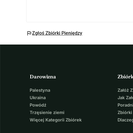
flag
Zgłoś Zbiórki Pieniędzy
Darowizna
Zbiór
Palestyna
Załóż 
Ukraina
Jak Za
Powódź
Poradni
Trzęsienie ziemi
Zbiórki
Więcej Kategorii Zbiórek
Dlacze