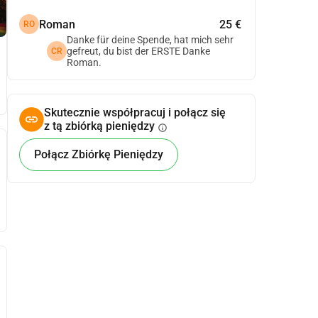
Roman
25 €
RO
Danke für deine Spende, hat mich sehr
gefreut, du bist der ERSTE Danke
CR
Roman.
Skutecznie współpracuj i połącz się
z tą zbiórką pieniędzy
info
Połącz Zbiórkę Pieniędzy