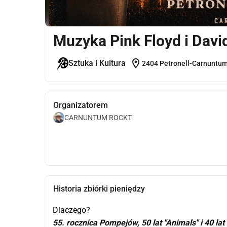
Muzyka Pink Floyd i Davi
location_on
Sztuka i Kultura
2404 Petronell-Carnuntum
Organizatorem
CARNUNTUM ROCKT
Historia zbiórki pieniędzy
Dlaczego?
55. rocznica Pompejów, 50 lat "Animals" i 40 l