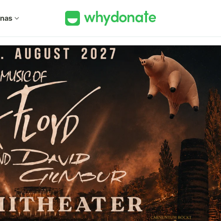
 nas
expand_more