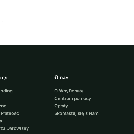
rmy
O nas
unding
O WhyDonate
Centrum pomocy
zne
Opłaty
 Płatność
Skontaktuj się z Nami
a
rza Darowizny