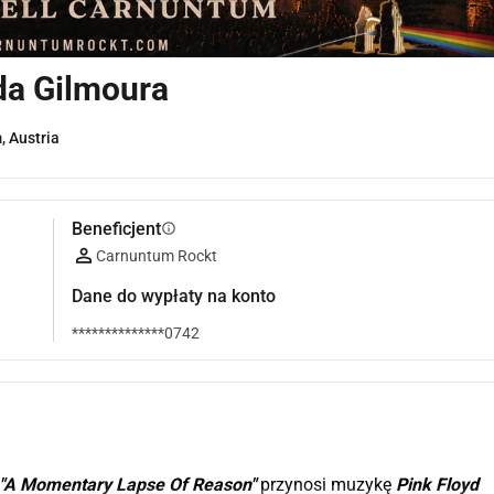
da Gilmoura
, Austria
Beneficjent
info
Carnuntum Rockt
Dane do wypłaty na konto
**************0742
at "A Momentary Lapse Of Reason"
 przynosi muzykę 
Pink Floyd