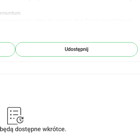
arnuntum.
iej areny, przez cztery dni muzyka Pink Floyd i David Gilmour 
 w 2024 roku, z tym samym bombastycznym dźwiękiem i 
 znamy z Pink Floyd i David Gilmour.
Udostępnij
 jest
 od 26 do 29 sierpnia 2027 
szansa na tę niezwykłą 
zeżyć wspaniały czas.
 
"CARNUNTUM ROCKT"
 w tym pierwszym ambitnym 
 będą dostępne wkrótce.