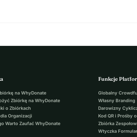
ka
Funkcje Platfo
Zbiórkę na WhyDonate
Globalny Crowdf
łożyć Zbiórkę na WhyDonate
Własny Branding
ki o Zbiórkach
Darowizny Cyklic
 dla Organizacji
Kod QR i Prośby o
go Warto Zaufać WhyDonate
Zbiórka Zespołow
Wtyczka Formula