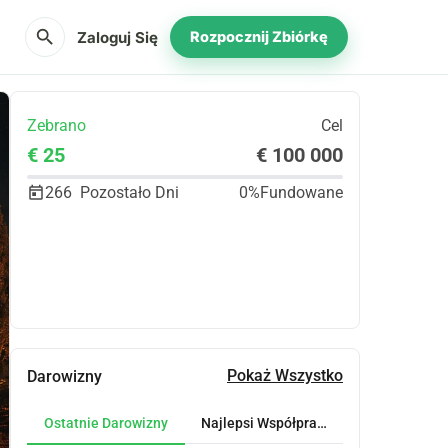
search
Zaloguj Się
Rozpocznij Zbiórkę
Zebrano
Cel
€ 25
€ 100 000
266
Pozostało Dni
0%
Fundowane
Udostępnij
Podarować
Pokaż Wszystko
Darowizny
Ostatnie Darowizny
Najlepsi Współpracownicy