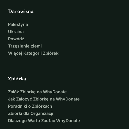
Dzięki twojemu wsparciu możemy prowadzić sprawiedliwą 
Darowizna
walkę w obronie fundamentalnego prawa: uznania 
tożsamości i obywatelstwa włoskich potomków na 
Palestyna
świecie.
Ukraina
Powódź
Przekaż darowiznę teraz i pomóż nam 
Trzęsienie ziemi
Więcej Kategorii Zbiórek
chronić prawa milionów Włochów na 
świecie!
Zbiórka
Podziel się tą wiadomością ze swoją społecznością i 
pomóż nam sprawić, by głos milionów Włochów 
Załóż Zbiórkę na WhyDonate
urodzonych za granicą został usłyszany!
Jak Założyć Zbiórkę na WhyDonate
Poradniki o Zbiórkach
Z TWOJĄ POMOCĄ MOŻEMY 
Zbiórki dla Organizacji
Dlaczego Warto Zaufać WhyDonate
WYGRAĆ TĘ WALKĘ. 