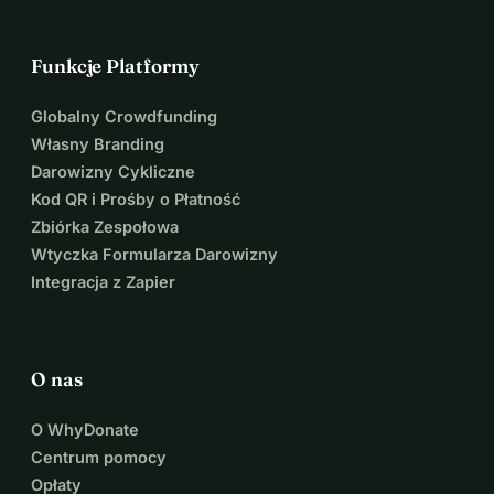
RAZEM MOŻEMY 
Funkcje Platformy
Globalny Crowdfunding
ZMIENIĆ ŚWIAT!
Własny Branding
Darowizny Cykliczne
Kod QR i Prośby o Płatność
----------------------------------------------------------------------------------------
Zbiórka Zespołowa
Wtyczka Formularza Darowizny
Integracja z Zapier
O nas
O WhyDonate
Centrum pomocy
Opłaty