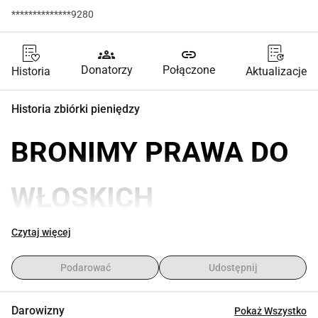
**************9280
groups
link
Donatorzy
Połączone
Historia
Aktualizacje
Historia zbiórki pieniędzy
BRONIMY PRAWA DO 
WŁOSKICH 
OBYWATELI 
Czytaj więcej
Podarować
Udostępnij
URODZONYCH ZA 
Darowizny
Pokaż Wszystko