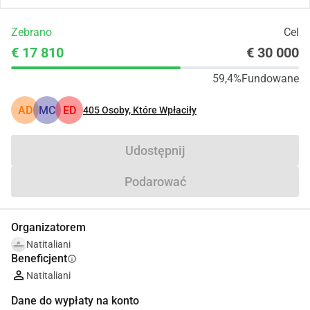
Zebrano
Cel
€ 17 810
€ 30 000
59,4%
Fundowane
AD
MC
ED
405
Osoby, Które Wpłaciły
Udostępnij
Podarować
Organizatorem
Natitaliani
Beneficjent
info
Natitaliani
Dane do wypłaty na konto