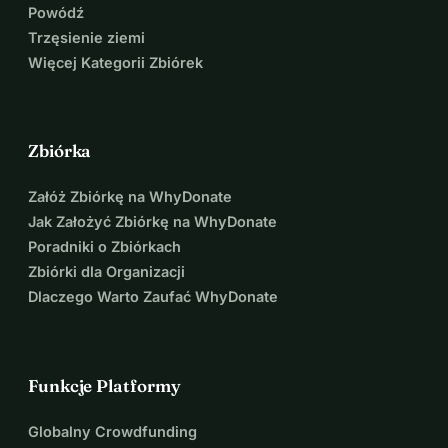
Powódź
Trzęsienie ziemi
Dołącz do nas w tworzeniu tej unikalnej, immersyjnej oazy, 
Więcej Kategorii Zbiórek
w której sztuka i zdrowie kwitną w objęciach natury. Razem 
stworzymy tętniącą życiem tkaninę kreatywności, 
zrównoważonego rozwoju i dobrostanu.
Zbiórka
Załóż Zbiórkę na WhyDonate
Jak Założyć Zbiórkę na WhyDonate
Poradniki o Zbiórkach
Zbiórki dla Organizacji
Dlaczego Warto Zaufać WhyDonate
Funkcje Platformy
Globalny Crowdfunding