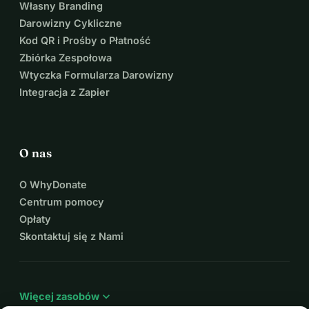
Własny Branding
Darowizny Cykliczne
Kod QR i Prośby o Płatność
Zbiórka Zespołowa
Wtyczka Formularza Darowizny
Integracja z Zapier
O nas
O WhyDonate
Centrum pomocy
Opłaty
Skontaktuj się z Nami
expand_more
Więcej zasobów