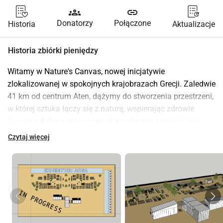
groups
link
Donatorzy
Połączone
Historia
Aktualizacje
Historia zbiórki pieniędzy
Witamy w Nature's Canvas, nowej inicjatywie 
zlokalizowanej w spokojnych krajobrazach Grecji. Zaledwie 
41 km od centrum Aten, dążymy do stworzenia przestrzeni, 
w której sztuka łączy się z naturą, wspierając zdrowie 
fizyczne, dobre samopoczucie psychiczne i rozwijając 
kreatywność.
Czytaj więcej
Inicjatywa została zaprojektowana i prowadzona przez 
Achilles Kapsalis, doświadczonego i pasjonującego się 
artystę, miłośnika przyrody i entuzjastę kulinariów. Nature's 
play_circle
Canvas ma na celu stworzenie przestrzeni społecznej, w 
której artyści i ludzie z różnych środowisk mogą się 
spotykać, uczyć, tworzyć i rozwijać. Nasza wizja wykracza 