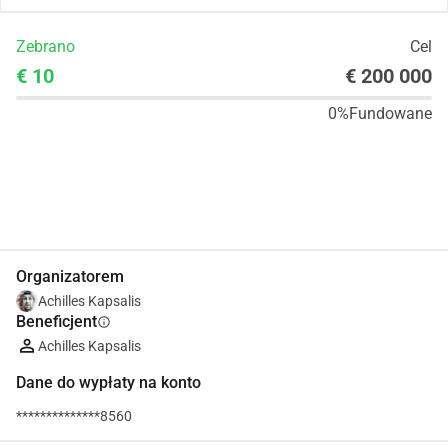
Zebrano
Cel
€ 10
€ 200 000
0%
Fundowane
Udostępnij
Podarować
Organizatorem
Achilles Kapsalis
Beneficjent
info
Achilles Kapsalis
Dane do wypłaty na konto
**************8560