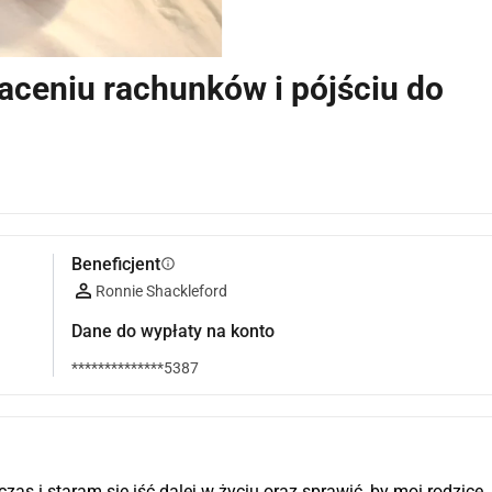
aceniu rachunków i pójściu do
Beneficjent
info
Ronnie Shackleford
Dane do wypłaty na konto
**************5387
s i staram się iść dalej w życiu oraz sprawić, by moi rodzice 