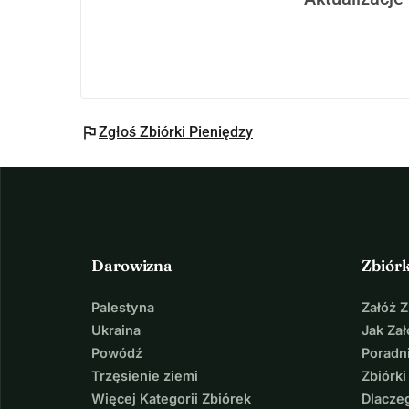
flag
Zgłoś Zbiórki Pieniędzy
Darowizna
Zbiór
Palestyna
Załóż 
Ukraina
Jak Za
Powódź
Poradni
Trzęsienie ziemi
Zbiórki
Więcej Kategorii Zbiórek
Dlacze