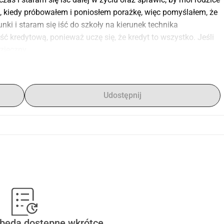
 kiedy próbowałem i poniosłem porażkę, więc pomyślałem, że 
i i staram się iść do szkoły na kierunek technika 
redytową, ponieważ uczę się, że kredyt to wszystko. Jeśli 
zięczny.
Udostępnij
 będą dostępne wkrótce.