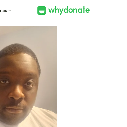
 nas
expand_more