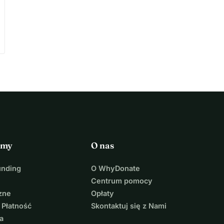
rmy
O nas
unding
O WhyDonate
Centrum pomocy
zne
Opłaty
 Płatność
Skontaktuj się z Nami
a