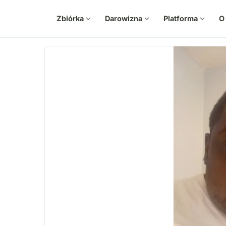
Zbiórka
expand_more
Darowizna
expand_more
Platforma
expand_more
O