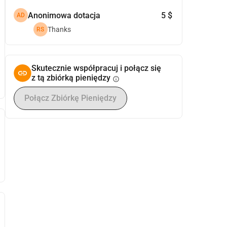
Anonimowa dotacja
5 $
AD
Thanks
RS
Skutecznie współpracuj i połącz się
z tą zbiórką pieniędzy
info
Połącz Zbiórkę Pieniędzy