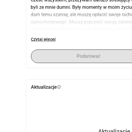
byli ze mnie dumni. Były momenty w moim życiu,
dam temu szansę, ale muszę opłacić swoje rachunk
samochodowego. Muszę poprawić swoją zdolność k
ktokolwiek mógłby mi pomóc, byłbym bardzo wd
Czytaj więcej
Podarować
Aktualizacje
info
Aktualizacje