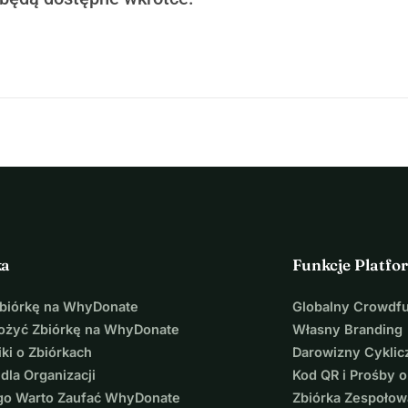
ka
Funkcje Platfo
Zbiórkę na WhyDonate
Globalny Crowdf
łożyć Zbiórkę na WhyDonate
Własny Branding
ki o Zbiórkach
Darowizny Cyklic
 dla Organizacji
Kod QR i Prośby o
go Warto Zaufać WhyDonate
Zbiórka Zespołow