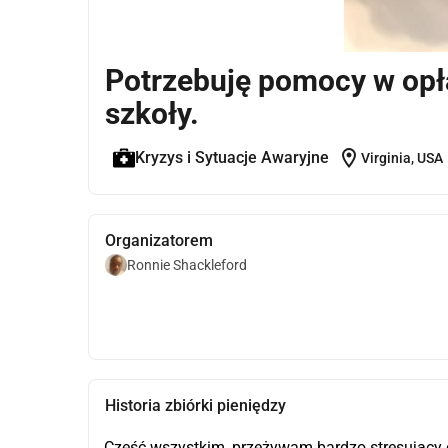
Potrzebuję pomocy w opł
szkoły.
location_on
Kryzys i Sytuacje Awaryjne
Virginia, USA
Organizatorem
Ronnie Shackleford
Historia zbiórki pieniędzy
Cześć wszystkim, przeżywam bardzo stresujący cza