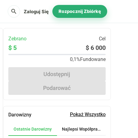
search
Zaloguj Się
Rozpocznij Zbiórkę
Zebrano
Cel
$ 5
$ 6 000
0,1%
Fundowane
Udostępnij
Podarować
Pokaż Wszystko
Darowizny
Ostatnie Darowizny
Najlepsi Współpracownicy