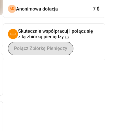
Anonimowa dotacja
7 $
AD
Skutecznie współpracuj i połącz się
z tą zbiórką pieniędzy
info
Połącz Zbiórkę Pieniędzy