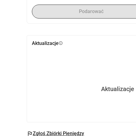
Podarować
Aktualizacje
info
Aktualizacje
flag
Zgłoś Zbiórki Pieniędzy