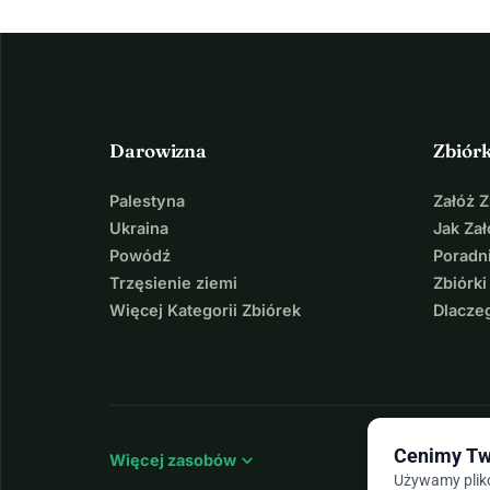
Darowizna
Zbiór
Palestyna
Załóż 
Ukraina
Jak Za
Powódź
Poradni
Trzęsienie ziemi
Zbiórki
Więcej Kategorii Zbiórek
Dlacze
Cenimy Tw
expand_more
Więcej zasobów
Używamy plikó