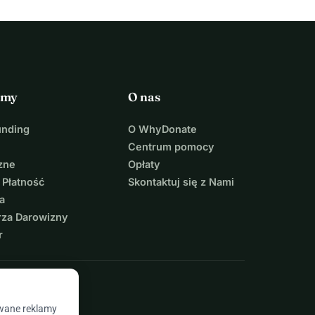
rmy
O nas
unding
O WhyDonate
Centrum pomocy
zne
Opłaty
 Płatność
Skontaktuj się z Nami
a
rza Darowizny
r
owane reklamy