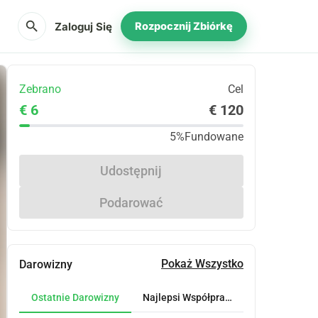
search
Zaloguj Się
Rozpocznij Zbiórkę
Zebrano
Cel
€ 6
€ 120
5%
Fundowane
Udostępnij
Podarować
Pokaż Wszystko
Darowizny
Ostatnie Darowizny
Najlepsi Współpracownicy