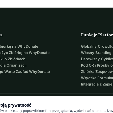
ka
Funkcje Platfo
Zbiórkę na WhyDonate
Globalny Crowdf
łożyć Zbiórkę na WhyDonate
Własny Branding
ki o Zbiórkach
Darowizny Cyklic
 dla Organizacji
Kod QR i Prośby o
go Warto Zaufać WhyDonate
Zbiórka Zespołow
Wtyczka Formula
Integracja z Zapie
oją prywatność
w cookie, aby poprawić komfort przeglądania, wyświetlać spersonaliz