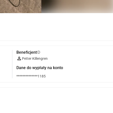
Beneficjent
info
Petter Killengren
Dane do wypłaty na konto
**************1185