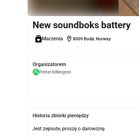
New soundboks battery
location_on
Marzenia
8009 Bodø, Norway
Organizatorem
Petter Killengren
Historia zbiórki pieniędzy
Jest zepsute, proszę o darowiznę