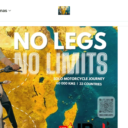
 nas
expand_more