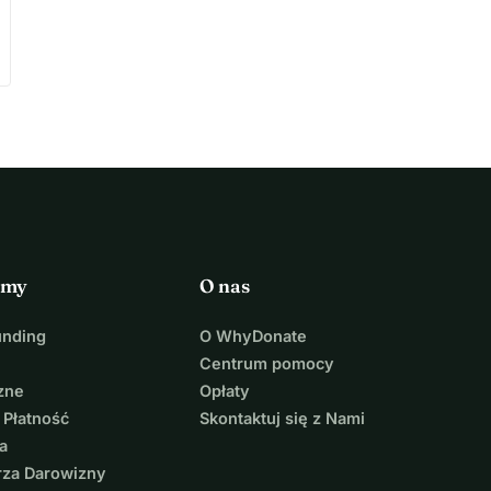
rmy
O nas
unding
O WhyDonate
Centrum pomocy
zne
Opłaty
 Płatność
Skontaktuj się z Nami
a
rza Darowizny