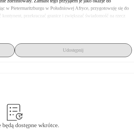
e zdefiniowały. Zamiast tego przyjąłem je jako okazje do 
jąc w Pietermaritzburgu w Południowej Afryce, przygotowuję się do 
 kontynent, przekraczać granice i zwiększać świadomość na rzecz 
ry odwiedzam, spotkanie z innymi osobami po amputacjach, 
c. Dzięki tej podróży chcę zwrócić uwagę na odporność i siłę osób 
Udostępnij
że jesteśmy zdolni osiągnąć wszystko, co sobie zaplanujemy.
enie świadomości, budowanie więzi i wprowadzanie zmian na rzecz 
ed jakimi stoimy, ale wiem też o sile i determinacji, które w sobie 
putacjach w każdym kraju, słuchać ich historii i oferować wsparcie 
y, podkreślić ich odporność i działać na rzecz większej 
ch.
e będą dostępne wkrótce.
ia. Twoje sponsorowanie pomoże pokryć koszty podróży, sprzętu i 