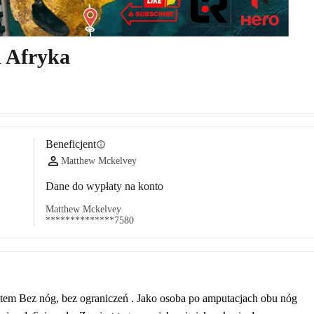
ń Afryka
Beneficjent
info
Matthew Mckelvey
Dane do wypłaty na konto
Matthew Mckelvey
**************7580
em Bez nóg, bez ograniczeń . Jako osoba po amputacjach obu nóg 