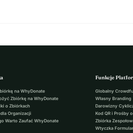
kam po drodze. Razem możemy pokazać światu, że 
siłę. Każda darowizna, niezależnie od wielkości, napędza tę podróż 
teś jej częścią!
ka
Funkcje Platfo
Zbiórkę na WhyDonate
Globalny Crowdf
łożyć Zbiórkę na WhyDonate
Własny Branding
ki o Zbiórkach
Darowizny Cyklic
 dla Organizacji
Kod QR i Prośby o
go Warto Zaufać WhyDonate
Zbiórka Zespołow
Wtyczka Formula