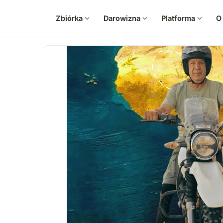
Zbiórka
expand_more
Darowizna
expand_more
Platforma
expand_more
O