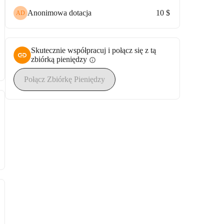
Anonimowa dotacja
10 $
AD
Skutecznie współpracuj i połącz się z tą
zbiórką pieniędzy
info
Połącz Zbiórkę Pieniędzy