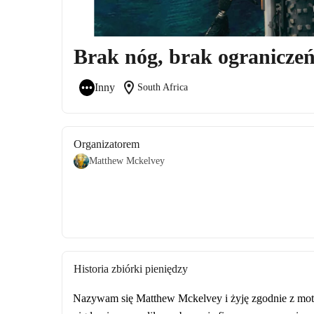
Brak nóg, brak ogranicze
location_on
Inny
South Africa
Organizatorem
Matthew Mckelvey
Historia zbiórki pieniędzy
Nazywam się Matthew Mckelvey i żyję zgodnie z mott