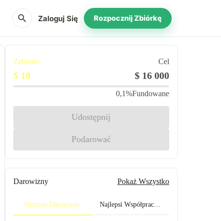
search
Zaloguj Się
Rozpocznij Zbiórkę
Zebrano
Cel
$ 10
$ 16 000
0,1%
Fundowane
Udostępnij
Podarować
Darowizny
Pokaż Wszystko
Ostatnie Darowizny
Najlepsi Współpracownicy