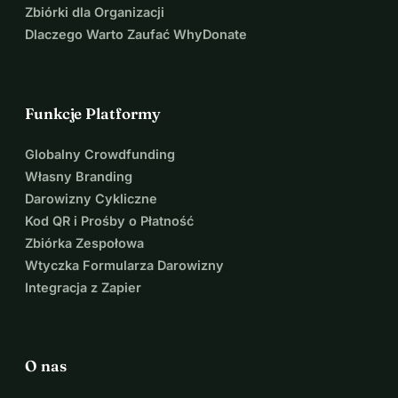
ekosystemów: kto by odważył się na grad, aby odzyskać 
Zbiórki dla Organizacji
plastikowe butelki utknęłe między skałami na wyspie 
Dlaczego Warto Zaufać WhyDonate
dostępnej tylko łodzią?
Dziękujemy za wsparcie, potrzebujemy go.
Funkcje Platformy
Globalny Crowdfunding
Własny Branding
Darowizny Cykliczne
Kod QR i Prośby o Płatność
Zbiórka Zespołowa
Wtyczka Formularza Darowizny
Integracja z Zapier
O nas