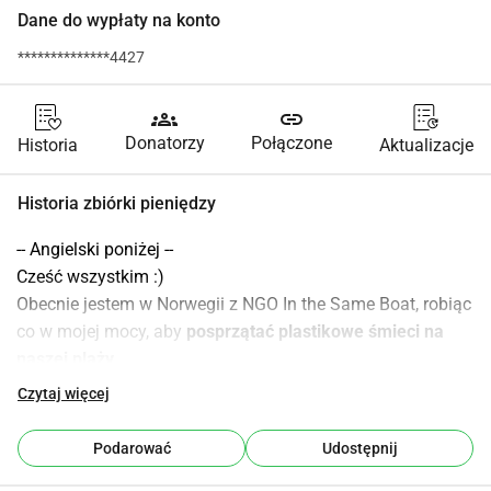
Dane do wypłaty na konto
**************4427
groups
link
Donatorzy
Połączone
Historia
Aktualizacje
Historia zbiórki pieniędzy
-- Angielski poniżej --
Cześć wszystkim :)
Obecnie jestem w Norwegii z NGO In the Same Boat, robiąc 
co w mojej mocy, aby 
posprzątać plastikowe śmieci na 
naszej plaży.
Plastik stał się 
wszechobecny
 w naszym społeczeństwie. 
Czytaj więcej
Czy spędzasz dzień bez jego użycia? Tak, plastik jest 
wygodny i umożliwił wiele rzeczy. Ale jest 
TOKSYCZNY
. I 
Podarować
Udostępnij
niestety jest 
WSZĘDZIE
. W środowisku, ale także w 