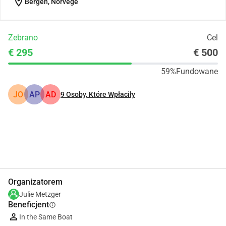
location_on
Bergen, Norvège
Zebrano
Cel
€ 295
€ 500
59%
Fundowane
JO
AP
AD
9
Osoby, Które Wpłaciły
Udostępnij
Podarować
Organizatorem
Julie Metzger
Beneficjent
info
In the Same Boat