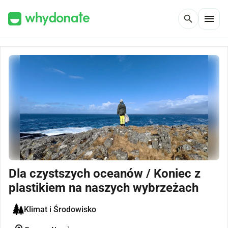
menu
search
Dla czystszych oceanów / Koniec z
plastikiem na naszych wybrzeżach
Klimat i Środowisko