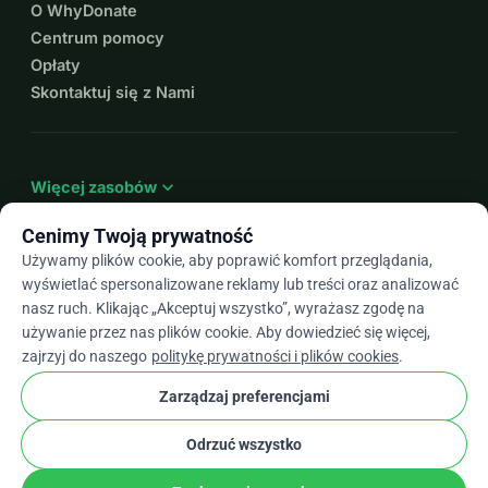
O WhyDonate
Centrum pomocy
Opłaty
Skontaktuj się z Nami
expand_more
Więcej zasobów
Cenimy Twoją prywatność
Używamy plików cookie, aby poprawić komfort przeglądania,
wyświetlać spersonalizowane reklamy lub treści oraz analizować
arrow_drop_down
Pl
nasz ruch. Klikając „Akceptuj wszystko”, wyrażasz zgodę na
używanie przez nas plików cookie. Aby dowiedzieć się więcej,
★★★★★
4,9 / 5 na podstawie ponad 500 opinii
zajrzyj do naszego
politykę prywatności i plików cookies
.
Zarządzaj preferencjami
© 2012–2026
WhyDonate
Prywatność i pliki cookie
Odrzuć wszystko
cookie
Regulamin
Ustawienia Plików Cookie