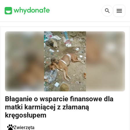
menu
search
Błaganie o wsparcie finansowe dla
matki karmiącej z złamaną
kręgosłupem
Zwierzęta