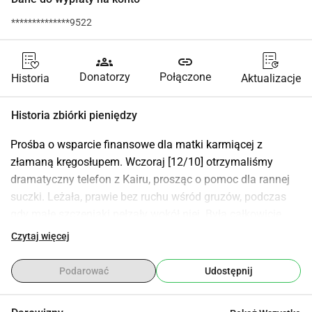
**************9522
groups
link
Donatorzy
Połączone
Historia
Aktualizacje
Historia zbiórki pieniędzy
Prośba o wsparcie finansowe dla matki karmiącej z 
złamaną kręgosłupem. Wczoraj [12/10] otrzymaliśmy 
dramatyczny telefon z Kairu, prosząc o pomoc dla rannej 
suczki. Leżała, prawie bez ruchu wśród gruzów, podczas 
gdy małe szczeniaki pełzały wokół niej. Była całkowicie 
bezbronna, a tylko jej smutne oczy błagały o pomoc. Jak 
Czytaj więcej
się później okazało, jakiś potwór w ludzkiej postaci uderzył 
ją metalowym prętem. Cios był tak silny, że złamał jej 
Podarować
Udostępnij
kręgosłup. Dobry Samarytanin ruszył jej na ratunek; 
zamieścił film na Facebooku wraz z prośbą o pomoc. 