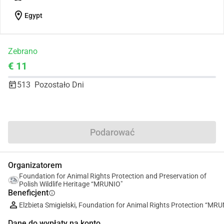
location_on
Egypt
Zebrano
€ 11
513
Pozostało Dni
Udostępnij
Podarować
Organizatorem
Foundation for Animal Rights Protection and Preservation of
Polish Wildlife Heritage “MRUNIO"
Beneficjent
info
Elzbieta Smigielski, Foundation for Animal Rights Protection “MRU
Dane do wypłaty na konto