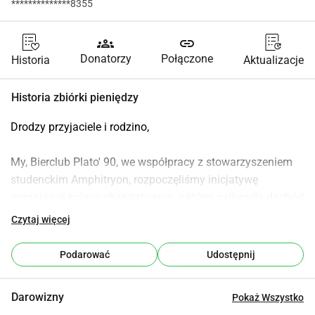
**************8355
groups
link
Donatorzy
Połączone
Historia
Aktualizacje
Historia zbiórki pieniędzy
Drodzy przyjaciele i rodzino,
My, Bierclub Plato' 90, we współpracy z stowarzyszeniem 
studenckim Amphitryon, rozpoczęliśmy inicjatywę 
organizacji kolacji charytatywnej, z której całkowity dochód 
zostanie przekazany na fundację Movember. Być może 
Czytaj więcej
słyszeliście o terminie "Movember". W tym miesiącu 
mężczyźni zapuszczają wąsy, aby zwiększyć świadomość 
Podarować
Udostępnij
na temat raka prostaty, raka jąder i ogólnego dobrostanu 
mężczyzn. Kolacja odbędzie się 26 listopada w siedzibie 
Darowizny
Pokaż Wszystko
Amphitryon.