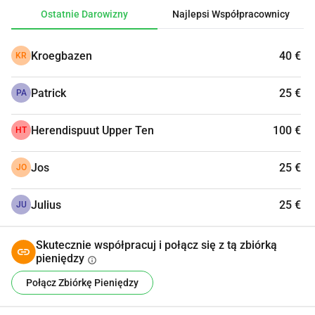
Ostatnie Darowizny
Najlepsi Współpracownicy
Za pośrednictwem tej wiadomości apelujemy o darowizny. 
Mogą to być zarówno pieniądze, jak i inne produkty, które 
Kroegbazen
40 €
KR
mogą pomóc nam w organizacji kolacji.
Patrick
25 €
Ostatecznie zebrana kwota zostanie przekazana fundacji 
PA
Movember. Czekamy na udany wieczór i mamy nadzieję, że 
będziemy mogli przekazać znaczną sumę.
Herendispuut Upper Ten
100 €
HT
Jos
25 €
JO
Julius
25 €
JU
Skutecznie współpracuj i połącz się z tą zbiórką
pieniędzy
info
Połącz Zbiórkę Pieniędzy