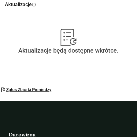
Aktualizacje
info
Aktualizacje będą dostępne wkrótce.
flag
Zgłoś Zbiórki Pieniędzy
Darowizna