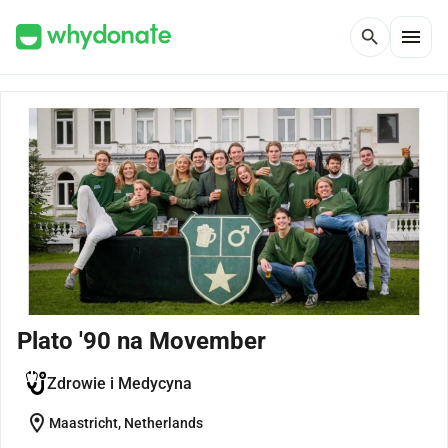
menu
search
Plato '90 na Movember
Zdrowie i Medycyna
location_on
Maastricht, Netherlands