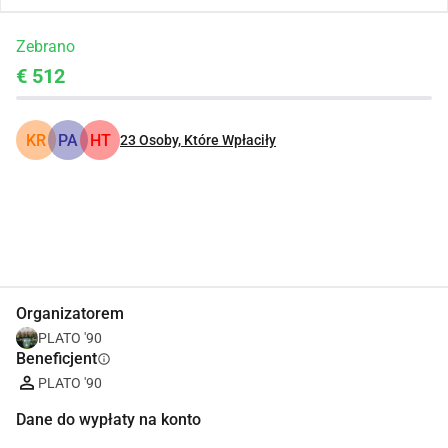
Zebrano
€ 512
KR
PA
HT
23
Osoby, Które Wpłaciły
Udostępnij
Podarować
Organizatorem
PLATO '90
Beneficjent
info
PLATO '90
Dane do wypłaty na konto