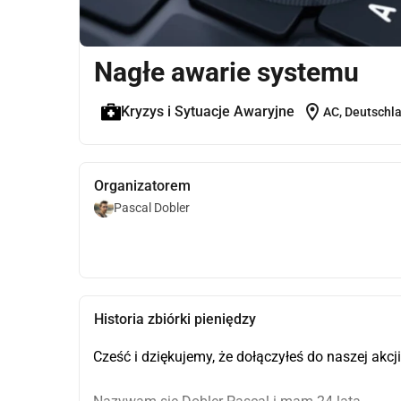
Nagłe awarie systemu
location_on
Kryzys i Sytuacje Awaryjne
AC, Deutschl
Organizatorem
Pascal Dobler
Historia zbiórki pieniędzy
Cześć i dziękujemy, że dołączyłeś do naszej akcj