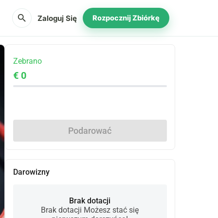
search
Zaloguj Się
Rozpocznij Zbiórkę
Zebrano
€ 0
Udostępnij
Podarować
Darowizny
Brak dotacji
Brak dotacji Możesz stać się