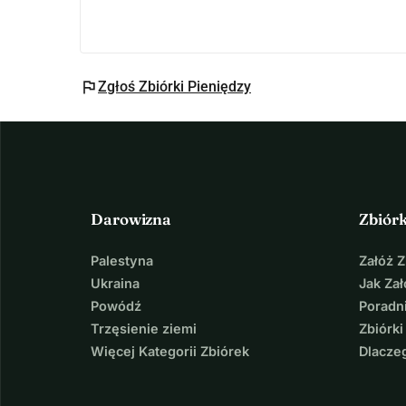
flag
Zgłoś Zbiórki Pieniędzy
Darowizna
Zbiór
Palestyna
Załóż 
Ukraina
Jak Za
Powódź
Poradni
Trzęsienie ziemi
Zbiórki
Więcej Kategorii Zbiórek
Dlacze