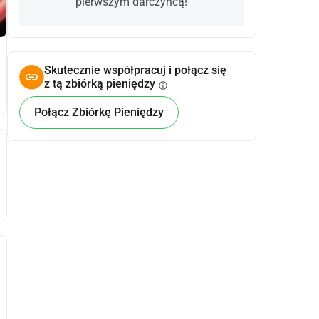
pierwszym darczyńcą!
Skutecznie współpracuj i połącz się
z tą zbiórką pieniędzy
info
Połącz Zbiórkę Pieniędzy