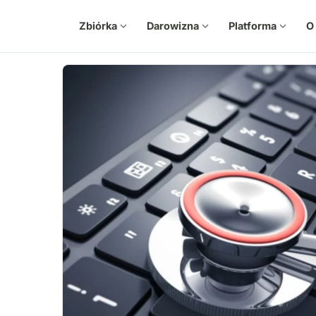
Zbiórka
expand_more
Darowizna
expand_more
Platforma
expand_more
O