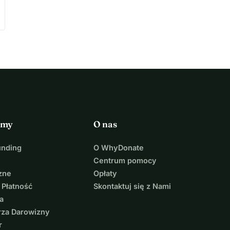
rmy
O nas
unding
O WhyDonate
Centrum pomocy
zne
Opłaty
 Płatność
Skontaktuj się z Nami
a
rza Darowizny
r