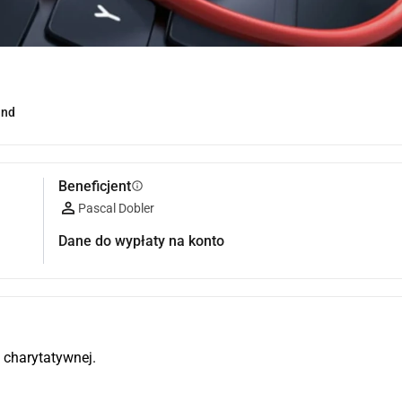
and
Beneficjent
info
Pascal Dobler
Dane do wypłaty na konto
i charytatywnej.