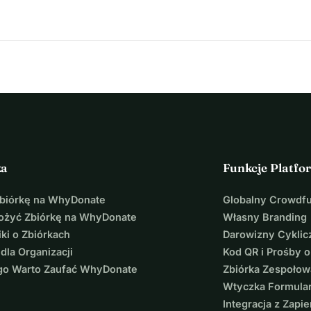
ka
Funkcje Platfo
Zbiórkę na WhyDonate
Globalny Crowdf
łożyć Zbiórkę na WhyDonate
Własny Branding
ki o Zbiórkach
Darowizny Cyklic
 dla Organizacji
Kod QR i Prośby o
go Warto Zaufać WhyDonate
Zbiórka Zespołow
Wtyczka Formula
Integracja z Zapie