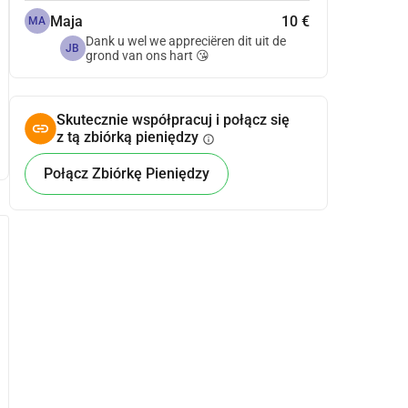
Maja
10 €
MA
Dank u wel we appreciëren dit uit de
JB
grond van ons hart 😘
Skutecznie współpracuj i połącz się
z tą zbiórką pieniędzy
info
Połącz Zbiórkę Pieniędzy