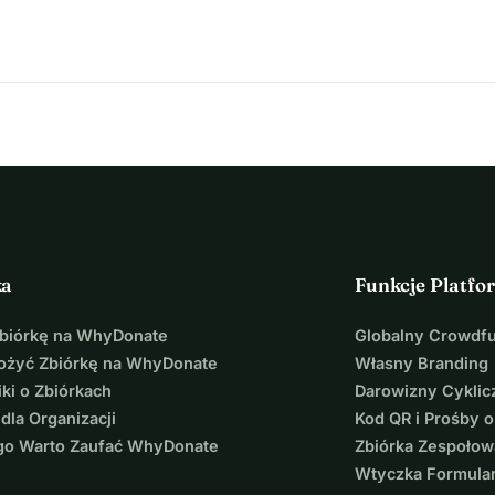
usieli go stracić z powodu ograniczeń finansowych. 
dać.
entualne wsparcie naszej historii
ka
Funkcje Platfo
Zbiórkę na WhyDonate
Globalny Crowdf
łożyć Zbiórkę na WhyDonate
Własny Branding
ki o Zbiórkach
Darowizny Cyklic
 dla Organizacji
Kod QR i Prośby o
go Warto Zaufać WhyDonate
Zbiórka Zespołow
Wtyczka Formula