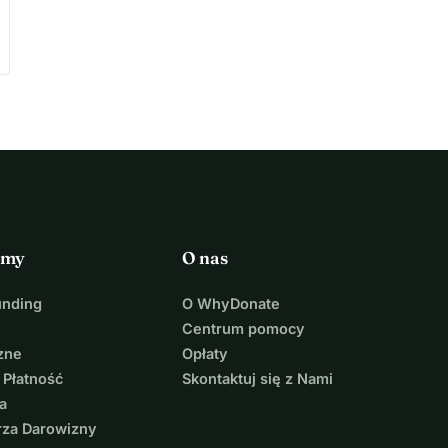
rmy
O nas
unding
O WhyDonate
Centrum pomocy
zne
Opłaty
 Płatność
Skontaktuj się z Nami
a
rza Darowizny