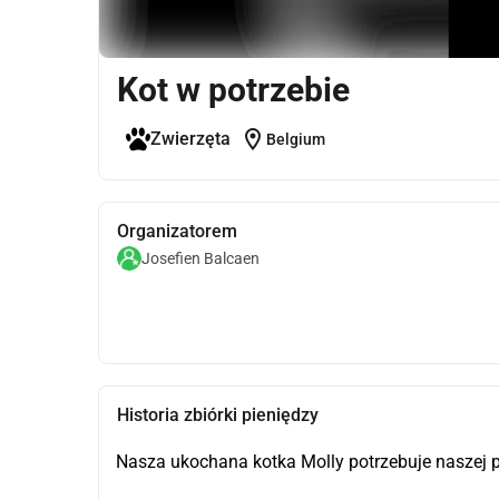
Kot w potrzebie
location_on
Zwierzęta
Belgium
Organizatorem
Josefien Balcaen
Historia zbiórki pieniędzy
Nasza ukochana kotka Molly potrzebuje naszej