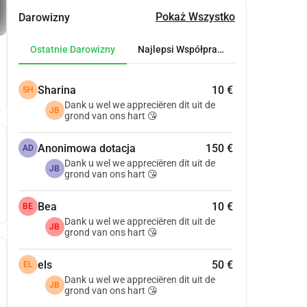
Pokaż Wszystko
Darowizny
Ostatnie Darowizny
Najlepsi Współpracownicy
Sharina
10 €
SH
Dank u wel we appreciëren dit uit de
JB
grond van ons hart 😘
Anonimowa dotacja
150 €
AD
Dank u wel we appreciëren dit uit de
JB
grond van ons hart 😘
Bea
10 €
BE
Dank u wel we appreciëren dit uit de
JB
grond van ons hart 😘
els
50 €
EL
Dank u wel we appreciëren dit uit de
JB
grond van ons hart 😘