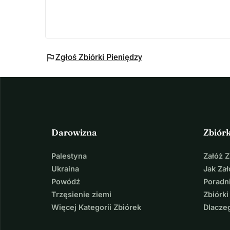
Mamy nadzieję z całego serca, że nie będziemy m
Zasługuje na drugą szansę a my chcemy mu ją 
flag
Zgłoś Zbiórki Pieniędzy
Dziękujemy za przeczytanie, podzielenie się i ew
Darowizna
Zbiór
Palestyna
Załóż 
Ukraina
Jak Za
Powódź
Poradni
Trzęsienie ziemi
Zbiórki
Więcej Kategorii Zbiórek
Dlacze