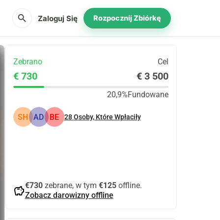
search
Zaloguj Się
Rozpocznij Zbiórkę
Zebrano
Cel
€ 730
€ 3 500
20,9%
Fundowane
SH
AD
BE
28
Osoby, Które Wpłaciły
Udostępnij
Podarować
€730
zebrane, w tym
€125
offline.
savings
Zobacz darowizny offline