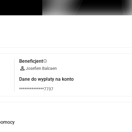
Beneficjent
info
Josefien Balcaen
Dane do wypłaty na konto
**************7737
 pomocy