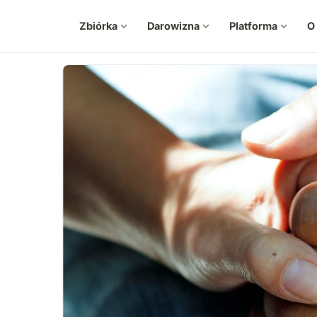
Zbiórka
expand_more
Darowizna
expand_more
Platforma
expand_more
O