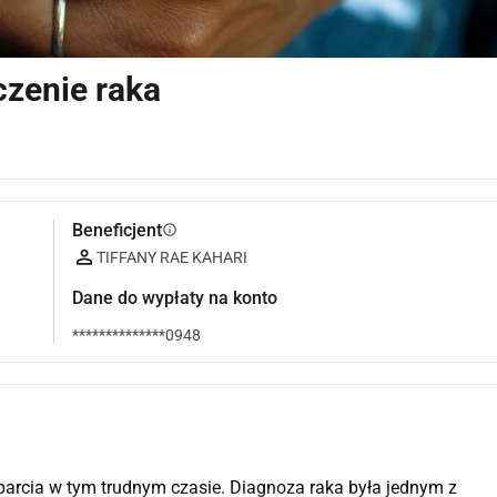
czenie raka
Beneficjent
info
TIFFANY RAE KAHARI
Dane do wypłaty na konto
**************0948
arcia w tym trudnym czasie. Diagnoza raka była jednym z 