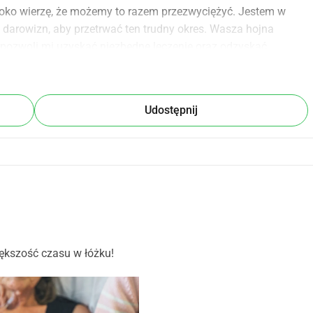
oko wierzę, że możemy to razem przezwyciężyć. Jestem w 
 darowizn, aby przetrwać ten trudny okres. Wasza hojna 
 pozwoli mi uzyskać niezbędne leczenie oraz odzyskać 
owizna wiele dla mnie znaczy. Wasze hojne wsparcie będzie 
 trudnej podróży. Dziękuję za wasze wsparcie, walczmy razem 
Udostępnij
ększość czasu w łóżku!