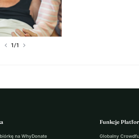
chevron_left
chevron_right
1/1
ka
Funkcje Platfo
Zbiórkę na WhyDonate
Globalny Crowdf