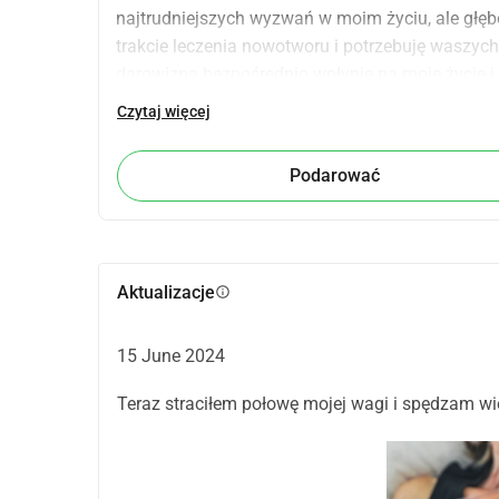
najtrudniejszych wyzwań w moim życiu, ale głęb
trakcie leczenia nowotworu i potrzebuję waszych
darowizna bezpośrednio wpłynie na moje życie i
zdrowie.
Czytaj więcej
Bez względu na to, jak duża lub mała, wasza dar
moją motywacją do pokonania raka w trakcie tej
Podarować
o zdrowie i szczęście!
Aktualizacje
info
15 June 2024
Teraz straciłem połowę mojej wagi i spędzam wi