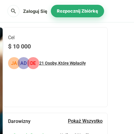
search
Zaloguj Się
Rozpocznij Zbiórkę
Cel
$ 10 000
JA
AD
DE
21
Osoby, Które Wpłaciły
Udostępnij
Podarować
Pokaż Wszystko
Darowizny