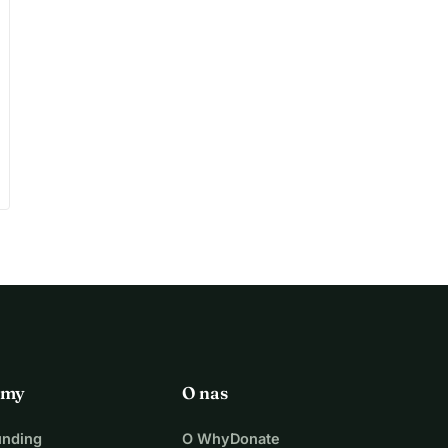
rmy
O nas
unding
O WhyDonate