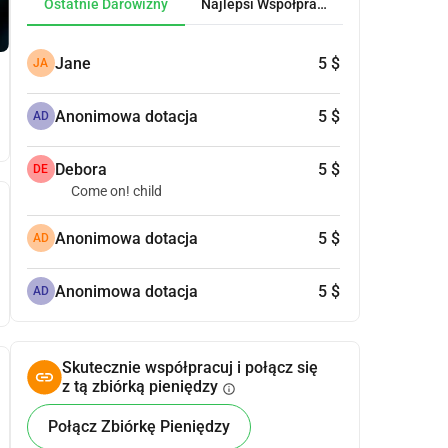
Ostatnie Darowizny
Najlepsi Współpracownicy
Jane
5 $
JA
Anonimowa dotacja
5 $
AD
Debora
5 $
DE
Come on! child
Anonimowa dotacja
5 $
AD
Anonimowa dotacja
5 $
AD
Skutecznie współpracuj i połącz się
z tą zbiórką pieniędzy
info
Połącz Zbiórkę Pieniędzy