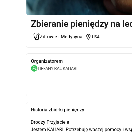
Zbieranie pieniędzy na le
location_on
Zdrowie i Medycyna
USA
Organizatorem
TIFFANY RAE KAHARI
Historia zbiórki pieniędzy
Drodzy Przyjaciele
Jestem KAHARI. Potrzebuję waszej pomocy i wsp