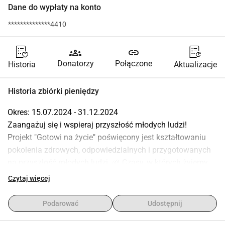
Dane do wypłaty na konto
**************4410
groups
link
Donatorzy
Połączone
Historia
Aktualizacje
Historia zbiórki pieniędzy
Okres: 15.07.2024 - 31.12.2024
Zaangażuj się i wspieraj przyszłość młodych ludzi!
Projekt "Gotowi na życie" poświęcony jest kształtowaniu 
pokolenia zdrowych, odpowiedzialnych i przygotowanych 
na przyszłość młodych ludzi. 🌱 Czasy, w których żyjemy, 
są przytłaczające dla wielu młodych ludzi, którzy nie mają 
Czytaj więcej
dostępu do edukacji i podstawowej wiedzy życiowej. 📚
Projekt oferuje młodym ludziom możliwości wolontariatu, 
Podarować
Udostępnij
dostosowane do umiejętności potrzebnych w dorosłym 