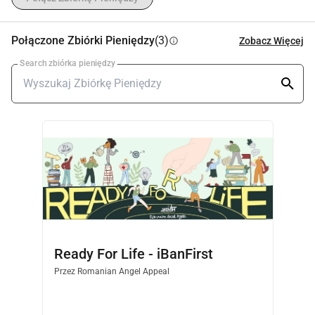
Połączone Zbiórki Pieniędzy
(3)
Zobacz Więcej
info
Search zbiórka pieniędzy
Ready For Life - iBanFirst
Przez
Romanian Angel Appeal