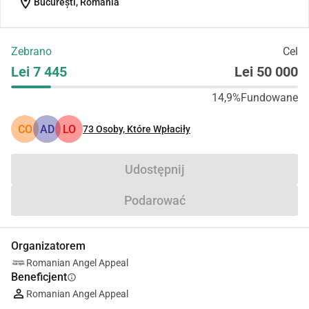
location_on
București, Romania
Zebrano
Cel
Lei 7 445
Lei 50 000
14,9%
Fundowane
CO
AD
LO
73
Osoby, Które Wpłaciły
Udostępnij
Podarować
Organizatorem
Romanian Angel Appeal
Beneficjent
info
Romanian Angel Appeal