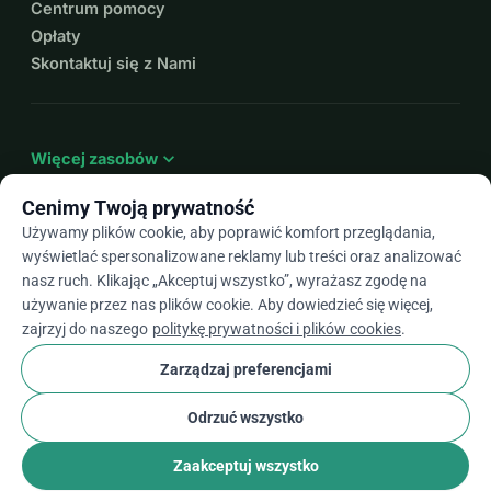
Centrum pomocy
Opłaty
Skontaktuj się z Nami
expand_more
Więcej zasobów
Cenimy Twoją prywatność
Używamy plików cookie, aby poprawić komfort przeglądania,
wyświetlać spersonalizowane reklamy lub treści oraz analizować
arrow_drop_down
Pl
nasz ruch. Klikając „Akceptuj wszystko”, wyrażasz zgodę na
używanie przez nas plików cookie. Aby dowiedzieć się więcej,
★★★★★
4,9 / 5 na podstawie ponad 500 opinii
zajrzyj do naszego
politykę prywatności i plików cookies
.
Zarządzaj preferencjami
© 2012–2026
WhyDonate
Prywatność i pliki cookie
Odrzuć wszystko
cookie
Regulamin
Ustawienia Plików Cookie
stripe
Stworzone w Europie
★
Zweryfikowany Partner
check
Zaakceptuj wszystko