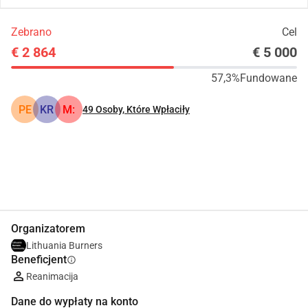
Zebrano
Cel
€ 2 864
€ 5 000
57,3%
Fundowane
PE
KR
M:
49
Osoby, Które Wpłaciły
Udostępnij
Podarować
Organizatorem
Lithuania Burners
Beneficjent
info
Reanimacija
Dane do wypłaty na konto