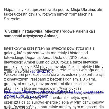
Ekipa nie tylko zaprezentowała podróż
Misja Ukraina
, ale
także uczestniczyła w różnych innych formatach na
Szczycie:
★ Sztuka instalacyjna: Międzynarodowe Paleniska i
samochód artystyczny Animacji.
Interaktywna przestrzeń na świeżym powietrzu miała
galerię, która prezentowała materiały i historie od
łotewskiego Degantis Jonas DeJa od 2012 roku;
litewskiego Amber Burn od 2020 roku; a także litewskie
projekty i kukły z BM playa; oraz ukraińskie projekty i filmy
Instalacja funkcjonowała jako strefa relaksu w ciągu dnia.
z burnersworld
(sprawdź to)
.
Wieczorami przekształcała się w przestrzeń po konferencji,
z kinetycznymi rzeźbami z beczek i ogniem, z DJ-ami
grającymi muzykę oraz prezentami dla uczestników:
ukraińskim likierem wiśniowym (Vyšniovka) i
Instalacja Międzynarodowego Paleniska będzie obecna na
czekoladkami. Beczki były zasilane drewnem, ozdobione
Amber Burn 2026 - wpadnij!
termicznie reaktywnymi elementami kinetycznymi,
przekształcając surową energię ciepła w rytmiczny, celowy
ruch. Przestrzeń była naturalnie atrakcyjnym miejscem dla
★ Sesja 1+1=∞