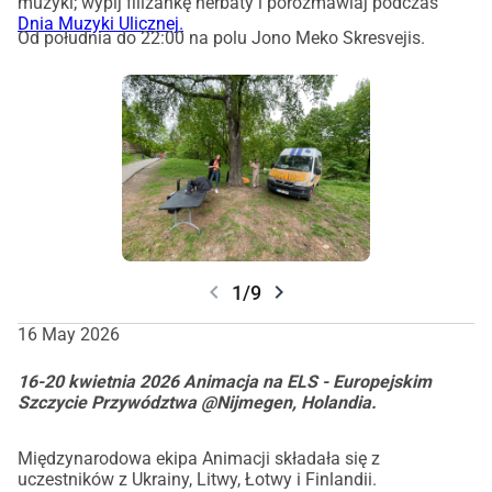
muzyki; wypij filiżankę herbaty i porozmawiaj podczas
Dnia Muzyki Ulicznej.
Od południa do 22:00 na polu Jono Meko Skresvejis.
chevron_left
chevron_right
1/9
16 May 2026
16-20 kwietnia 2026 Animacja na ELS - Europejskim
Szczycie Przywództwa @Nijmegen, Holandia.
Międzynarodowa ekipa Animacji składała się z
uczestników z Ukrainy, Litwy, Łotwy i Finlandii.