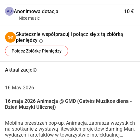
ludzi podróżowała z Animacja z Wilna, odwiedzając 
społeczności burnerów po drodze (Warszawa, Lwów) aż do 
Anonimowa dotacja
10 €
AD
Kijowa, gdzie zostaliśmy powitani przez lokalną 
Nice music
społeczność burnerów i zorganizowaliśmy wspólne 
wydarzenie burnerowe pod nazwą "Burning Man 
Skutecznie współpracuj i połącz się z tą zbiórką
Precompression: Spalakh".
pieniędzy
info
Nasza zbiórka funduszy ma na celu pokrycie kosztów 
Połącz Zbiórkę Pieniędzy
napraw, w tym przejścia przeglądu technicznego, 
wydatków podróżnych i innych związanych kosztów. 
Aktualizacje
info
Proszę sprawdzić sekcję aktualizacji zbiórki, aby uzyskać 
więcej informacji na temat naszych wysiłków 
zbiórkowych oraz misji i podróży ANIMACIJA. 
16 May 2026
16 maja 2026 Animacja @ GMD (Gatvės Muzikos diena -
Zdjęcia autorstwa Eriki, Romanasa, Goku.
Dzień Muzyki Ulicznej)
Mobilna przestrzeń pop-up, Animacja, zaprasza wszystkich
na spotkanie z wystawą litewskich projektów Burning Man,
wydarzeń i artefaktów w towarzystwie intelektualnej