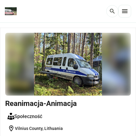
menu
search
Reanimacja-Animacja
Społeczność
location_on
Vilnius County, Lithuania