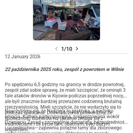
chevron_left
chevron_right
1/10
12 January 2026
22 października 2025 roku, zespół z powrotem w Wilnie
Po spędzeniu 6,5 godziny na granicy w drodze powrotnej,
zespół zdał sobie sprawę, że mieli 'szczęście', że ominęli 3
fale ataków dronów w Kijowie podczas poprzedniej nocy,
ale byli znacznie bardziej przerażeni codzienną brutalną
rzeczywistością. Mieli szczęście, że nie wydarzyło się to
Nauczyliśmy się, że Nadzieja to praktyka, a nie tylko
podczas spotkania. Doświadczenia potwierdziły, że
emocja. Kultura partycypacyjna, zorganizowana wokół
społeczność Burnerów na Ukrainie zmaga się z
Dziesięciu Zasad—szczególnie darowizny, bezpośredniości
trudnościami i że bycie tam, obecnym, było dużym
i uczestnictwa—zapewnia potężne ramy dla zbiorowego
wsparciem.