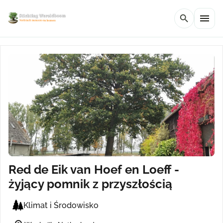
menu
search
Red de Eik van Hoef en Loeff -
żyjący pomnik z przyszłością
Klimat i Środowisko