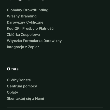
kamieniu milowym.)
🤍 Dobrowolna lub anonimowa darowizna
Globalny Crowdfunding
Darujesz bez żadnych przeciwświadczeń. Całkowicie 
Własny Branding
skoncentrowane na ochronie drzewa.
Darowizny Cykliczne
Kod QR i Prośby o Płatność
Zbiórka Zespołowa
Wtyczka Formularza Darowizny
Integracja z Zapier
O nas
O WhyDonate
Centrum pomocy
Opłaty
Skontaktuj się z Nami