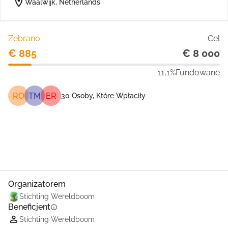
location_on
Waalwijk, Netherlands
Zebrano
Cel
€ 885
€ 8 000
11,1%
Fundowane
RO
TM
ER
30
Osoby, Które Wpłaciły
Udostępnij
Podarować
Organizatorem
Stichting Wereldboom
Beneficjent
info
Stichting Wereldboom