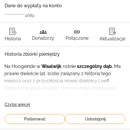
Dane do wypłaty na konto
**************4689
groups
link
Donatorzy
Połączone
Historia
Aktualizacje
Historia zbiórki pieniędzy
Na Hoogeinde w 
Waalwijk
 rośnie 
szczególny dąb. 
Ma 
prawie dwieście lat, ściśle związany z historią tego 
miejsca oraz z przyszłością nowej dzielnicy Loeff.
Dzięki rozwojowi obszaru, ochrona tego drzewa jest 
zagrożona. 
Fundacja Wereldboom
 chce, wspólnie z 
mieszkańcami okolicy
, wziąć odpowiedzialność za jego 
Czytaj więcej
zachowanie po przesadzeniu, ponieważ to jest możliwe ! 
Dążymy do długoterminowej pielęgnacji tego drzewa, 
Podarować
Udostępnij
przez 30 lat. Każdy w okolicy chce się za to wziąć.