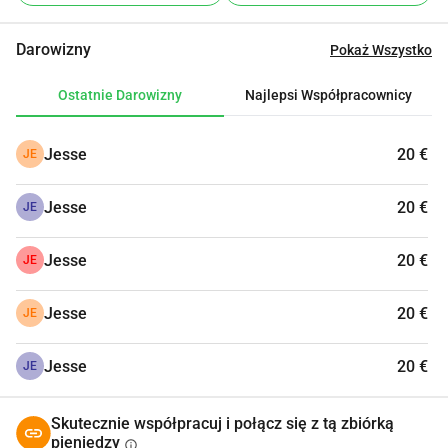
Przyjmujemy wszystkich z otwartymi ramionami, pełnymi 
miłości i osobistą uwagą!
Darowizny
Pokaż Wszystko
Aby uzyskać więcej informacji na temat fundacji, możesz 
Ostatnie Darowizny
Najlepsi Współpracownicy
odwiedzić stronę www.stichtingdorpsacademie.nl
Jesse
20 €
JE
Mamy status ANBI
Jesse
20 €
JE
Jesse
20 €
JE
Jesse
20 €
JE
Jesse
20 €
JE
Skutecznie współpracuj i połącz się z tą zbiórką
pieniędzy
info