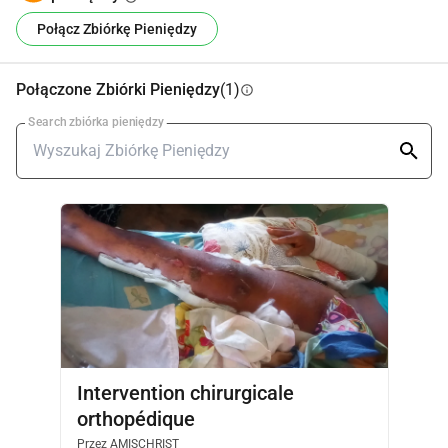
Połącz Zbiórkę Pieniędzy
Połączone Zbiórki Pieniędzy
(1)
info
Search zbiórka pieniędzy
Intervention chirurgicale
orthopédique
Przez
AMISCHRIST