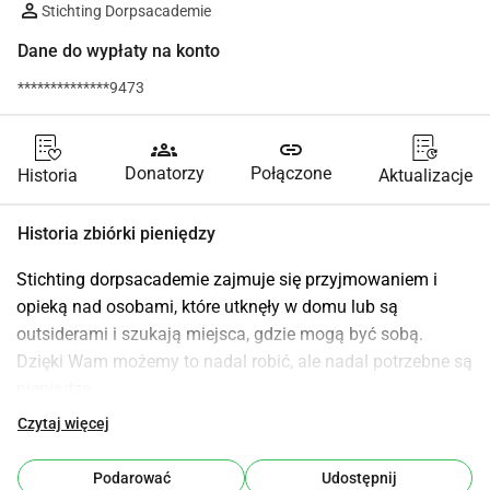
Stichting Dorpsacademie
Dane do wypłaty na konto
**************9473
groups
link
Donatorzy
Połączone
Historia
Aktualizacje
Historia zbiórki pieniędzy
Stichting dorpsacademie zajmuje się przyjmowaniem i 
opieką nad osobami, które utknęły w domu lub są 
outsiderami i szukają miejsca, gdzie mogą być sobą.
Dzięki Wam możemy to nadal robić, ale nadal potrzebne są 
pieniądze.
Wesprzyj nas, abyśmy mogli zapewnić tym młodym 
Czytaj więcej
osobom wartościowe, pełne wyzwań zajęcia, w których 
sztuka, muzyka i kultura odgrywają główną rolę. 
Podarować
Udostępnij