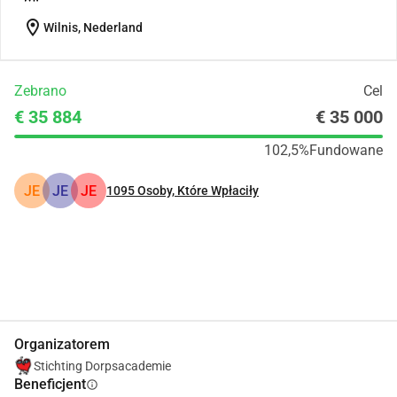
location_on
Wilnis, Nederland
Zebrano
Cel
€ 35 884
€ 35 000
102,5%
Fundowane
JE
JE
JE
1095
Osoby, Które Wpłaciły
Udostępnij
Podarować
Organizatorem
Stichting Dorpsacademie
Beneficjent
info