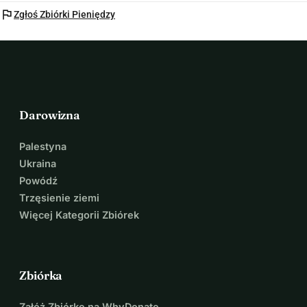
flag
Zgłoś Zbiórki Pieniędzy
Darowizna
Palestyna
Ukraina
Powódź
Trzęsienie ziemi
Więcej Kategorii Zbiórek
Zbiórka
Załóż Zbiórkę na WhyDonate