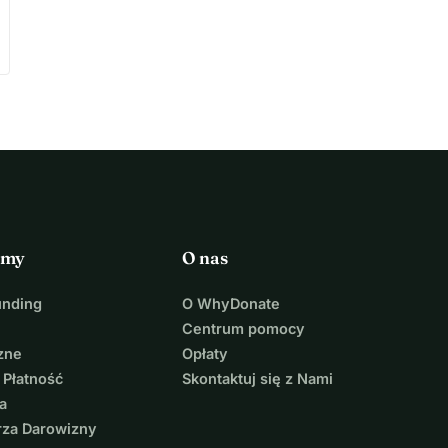
rmy
O nas
unding
O WhyDonate
Centrum pomocy
zne
Opłaty
 Płatność
Skontaktuj się z Nami
a
rza Darowizny