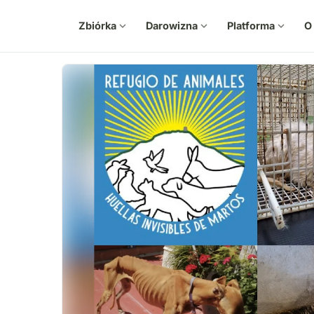
Zbiórka
expand_more
Darowizna
expand_more
Platforma
expand_more
O