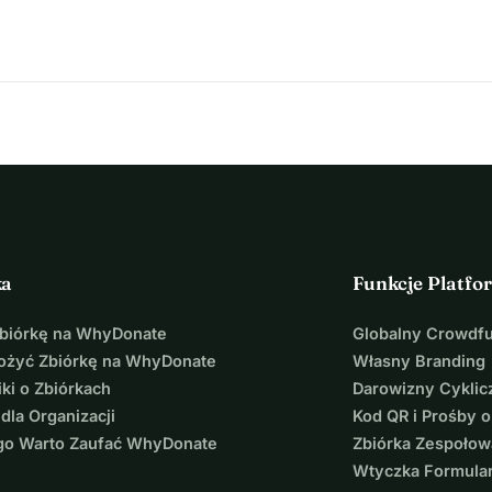
ka
Funkcje Platfo
Zbiórkę na WhyDonate
Globalny Crowdf
łożyć Zbiórkę na WhyDonate
Własny Branding
ki o Zbiórkach
Darowizny Cyklic
 dla Organizacji
Kod QR i Prośby o
go Warto Zaufać WhyDonate
Zbiórka Zespołow
Wtyczka Formula