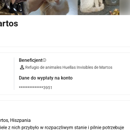
artos
Beneficjent
info
Refugio de animales Huellas Invisibles de Martos
Dane do wypłaty na konto
**************3951
tos, Hiszpania
le z nich przybyło w rozpaczliwym stanie i pilnie potrzebuje 