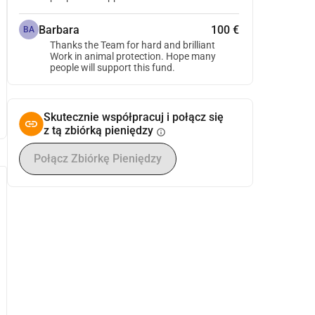
Barbara
100 €
BA
Thanks the Team for hard and brilliant
Work in animal protection. Hope many
people will support this fund.
Skutecznie współpracuj i połącz się
z tą zbiórką pieniędzy
info
Połącz Zbiórkę Pieniędzy