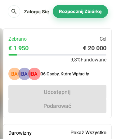
search
Zaloguj Się
Rozpocznij Zbiórkę
Zebrano
Cel
€ 1 950
€ 20 000
9,8%
Fundowane
BA
BA
BA
36
Osoby, Które Wpłaciły
Udostępnij
Podarować
Pokaż Wszystko
Darowizny