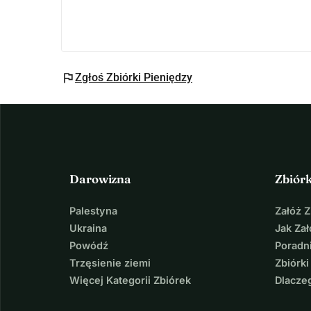
flag
Zgłoś Zbiórki Pieniędzy
Darowizna
Zbiór
Palestyna
Załóż 
Ukraina
Jak Za
Powódź
Poradni
Trzęsienie ziemi
Zbiórki
Więcej Kategorii Zbiórek
Dlacze