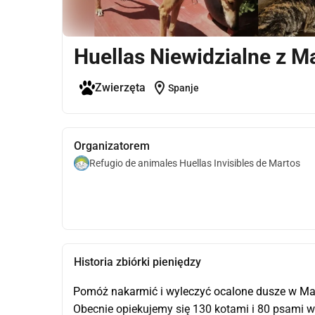
Huellas Niewidzialne z M
location_on
Zwierzęta
Spanje
Organizatorem
Refugio de animales Huellas Invisibles de Martos
Historia zbiórki pieniędzy
Pomóż nakarmić i wyleczyć ocalone dusze w Mar
Obecnie opiekujemy się 130 kotami i 80 psami wie