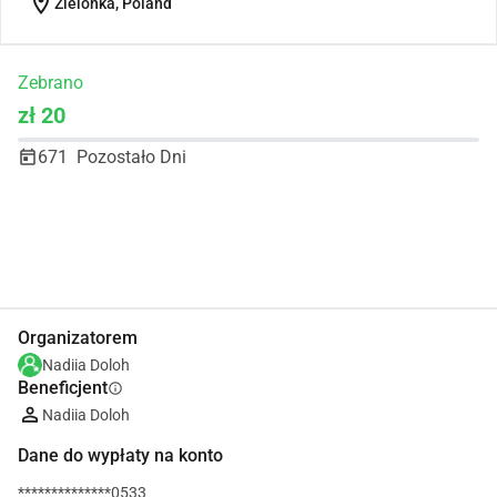
location_on
Zielonka, Poland
Zebrano
zł 20
671
Pozostało Dni
Udostępnij
Podarować
Organizatorem
Nadiia Doloh
Beneficjent
info
Nadiia Doloh
Dane do wypłaty na konto
**************0533