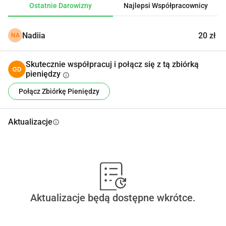
Ostatnie Darowizny
Najlepsi Współpracownicy
would truly appreciate your support if my journey resonates 
with you 💙💛 Even a small contribution becomes part of a 
Nadiia
20 zł
NA
big road.
Skutecznie współpracuj i połącz się z tą zbiórką
pieniędzy
info
Połącz Zbiórkę Pieniędzy
Aktualizacje
info
Aktualizacje będą dostępne wkrótce.