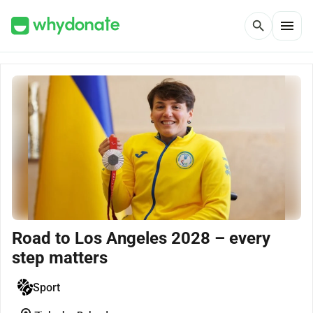
menu
search
Road to Los Angeles 2028 – every
step matters
Sport