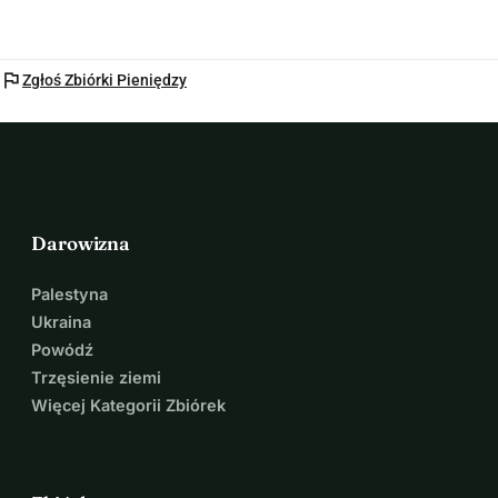
flag
Zgłoś Zbiórki Pieniędzy
Darowizna
Palestyna
Ukraina
Powódź
Trzęsienie ziemi
Więcej Kategorii Zbiórek