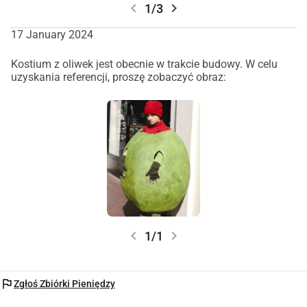
chevron_left
chevron_right
1/3
17 January 2024
Kostium z oliwek jest obecnie w trakcie budowy. W celu
uzyskania referencji, proszę zobaczyć obraz:
chevron_left
chevron_right
1/1
flag
Zgłoś Zbiórki Pieniędzy