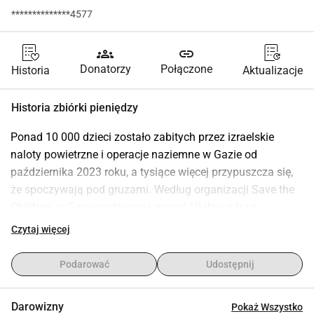
**************4577
groups
link
Donatorzy
Połączone
Historia
Aktualizacje
Historia zbiórki pieniędzy
Ponad 10 000 dzieci zostało zabitych przez izraelskie 
naloty powietrzne i operacje naziemne w Gazie od 
października 2023 roku, a tysiące więcej przypuszcza się, 
że spoczywają pod gruzami. Według organizacji Save the 
Children, w Gazie codziennie ponad 10 dzieci traci 
kończynę. Tam, gdzie możliwa jest opieka medyczna, 
Czytaj więcej
operacje zazwyczaj są przeprowadzane bez znieczulenia, 
dostępu do odpowiednich środków medycznych (w tym 
Podarować
Udostępnij
zmiany opatrunków w celu ograniczenia ryzyka infekcji), 
rehabilitacji i terapii fizycznej.
Darowizny
Pokaż Wszystko
Podczas gdy liczba ofiar wzrasta, a konflikt nie kończy się, 