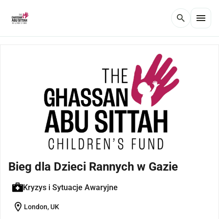
menu
search
Bieg dla Dzieci Rannych w Gazie
Kryzys i Sytuacje Awaryjne
location_on
London, UK