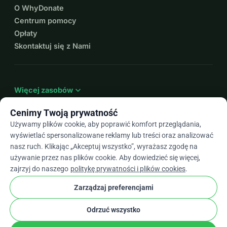
O WhyDonate
Centrum pomocy
Opłaty
Skontaktuj się z Nami
expand_more
Więcej zasobów
Cenimy Twoją prywatność
Używamy plików cookie, aby poprawić komfort przeglądania,
wyświetlać spersonalizowane reklamy lub treści oraz analizować
arrow_drop_down
Pl
nasz ruch. Klikając „Akceptuj wszystko”, wyrażasz zgodę na
używanie przez nas plików cookie. Aby dowiedzieć się więcej,
★★★★★
4,9 / 5 na podstawie ponad 500 opinii
zajrzyj do naszego
politykę prywatności i plików cookies
.
Zarządzaj preferencjami
© 2012–2026
WhyDonate
Prywatność i pliki cookie
Odrzuć wszystko
cookie
Regulamin
Ustawienia Plików Cookie