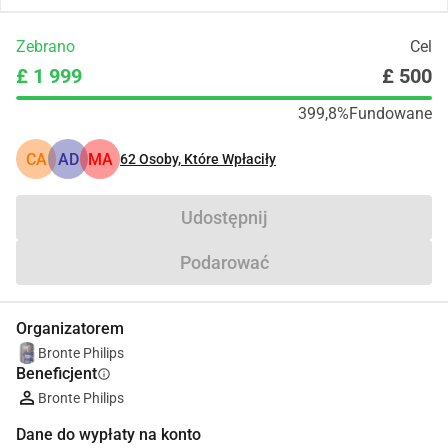
Zebrano
Cel
£ 1 999
£ 500
399,8%
Fundowane
CA
AD
MA
62
Osoby, Które Wpłaciły
Udostępnij
Podarować
Organizatorem
Bronte Philips
Beneficjent
info
Bronte Philips
Dane do wypłaty na konto