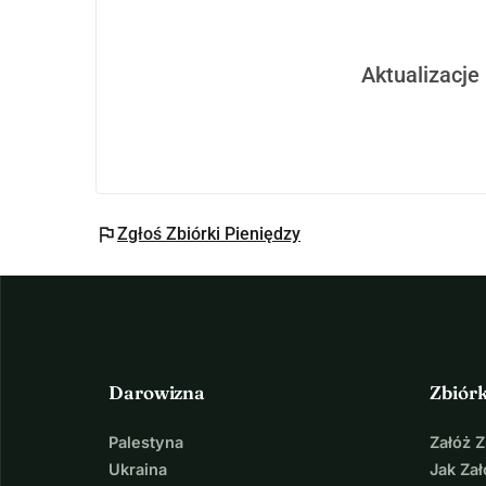
Aktualizacje
flag
Zgłoś Zbiórki Pieniędzy
Darowizna
Zbiór
Palestyna
Załóż 
Ukraina
Jak Za