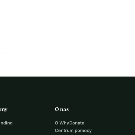
rmy
O nas
unding
O WhyDonate
Centrum pomocy