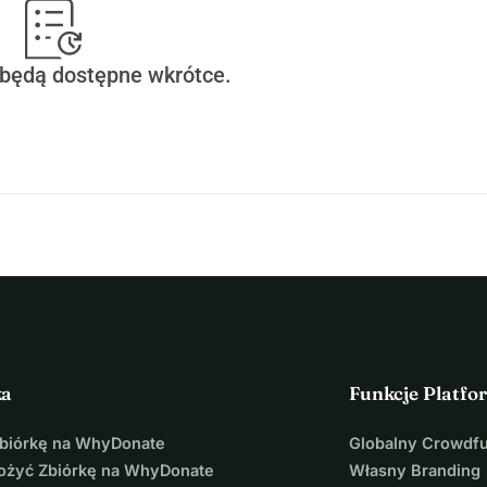
 będą dostępne wkrótce.
ka
Funkcje Platfo
Zbiórkę na WhyDonate
Globalny Crowdf
łożyć Zbiórkę na WhyDonate
Własny Branding