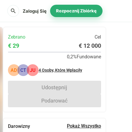
search
Zaloguj Się
Rozpocznij Zbiórkę
Zebrano
Cel
€ 29
€ 12 000
0,2%
Fundowane
AD
CT
JU
4
Osoby, Które Wpłaciły
Udostępnij
Podarować
Pokaż Wszystko
Darowizny