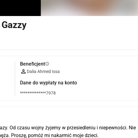
z Gazzy
Beneficjent
info
Dalia Ahmed Issa
Dane do wypłaty na konto
**************7978
azy. Od czasu wojny żyjemy w przesiedleniu i niepewności. Nie 
a. Proszę, pomóż mi nakarmić moje dzieci.