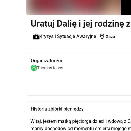
Uratuj Dalię i jej rodzinę 
location_on
Kryzys i Sytuacje Awaryjne
Gaza
Organizatorem
Thomas Kloos
Historia zbiórki pieniędzy
Witaj, jestem matką pięciorga dzieci i wdową z G
mamy dochodów od momentu śmierci mojego męż