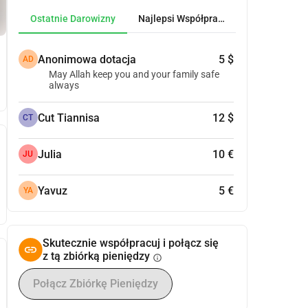
Ostatnie Darowizny
Najlepsi Współpracownicy
Anonimowa dotacja
5 $
AD
May Allah keep you and your family safe
always
Cut Tiannisa
12 $
CT
Julia
10 €
JU
Yavuz
5 €
YA
Skutecznie współpracuj i połącz się
z tą zbiórką pieniędzy
info
Połącz Zbiórkę Pieniędzy