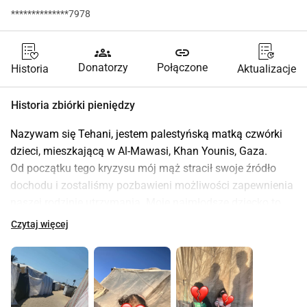
**************7978
groups
link
Donatorzy
Połączone
Historia
Aktualizacje
Historia zbiórki pieniędzy
Nazywam się Tehani, jestem palestyńską matką czwórki 
dzieci, mieszkającą w Al-Mawasi, Khan Younis, Gaza.
Od początku tego kryzysu mój mąż stracił swoje źródło 
dochodu i zostaliśmy pozbawieni możliwości zapewnienia 
naszej rodzinie utrzymania. Moje najmłodsze dziecko to 
niemowlę, które potrzebuje mleka i pieluch każdego dnia, 
Czytaj więcej
ale ceny stały się niezwykle wysokie i nie mogę już sobie 
pozwolić na jego podstawowe potrzeby.
Nasza sytuacja życiowa staje się coraz trudniejsza z 
każdym dniem, a przez blokadę i rosnące ceny nie 
jesteśmy w stanie kupić wystarczającej ilości jedzenia ani 