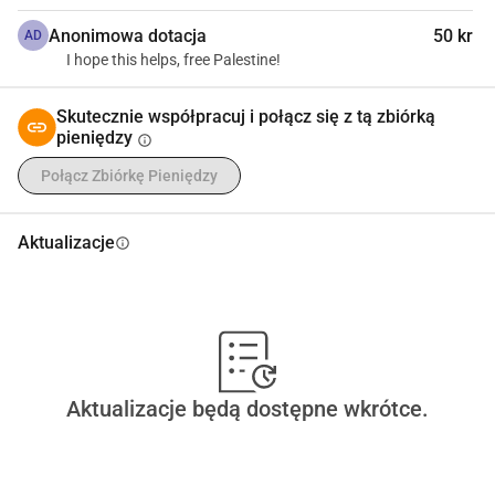
Anonimowa dotacja
50 kr
AD
I hope this helps, free Palestine!
Skutecznie współpracuj i połącz się z tą zbiórką
pieniędzy
info
Połącz Zbiórkę Pieniędzy
Aktualizacje
info
Aktualizacje będą dostępne wkrótce.