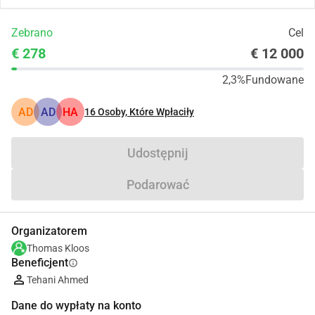
Zebrano
Cel
€ 278
€ 12 000
2,3%
Fundowane
AD
AD
HA
16
Osoby, Które Wpłaciły
Udostępnij
Podarować
Organizatorem
Thomas Kloos
Beneficjent
info
Tehani Ahmed
Dane do wypłaty na konto