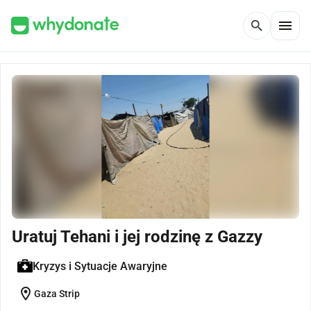
menu
search
Uratuj Tehani i jej rodzinę z Gazzy
Kryzys i Sytuacje Awaryjne
location_on
Gaza Strip