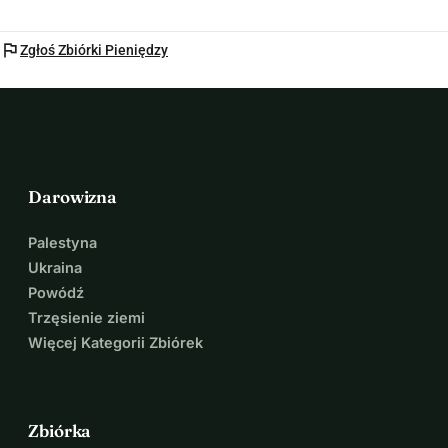
flag
Zgłoś Zbiórki Pieniędzy
Darowizna
Palestyna
Ukraina
Powódź
Trzęsienie ziemi
Więcej Kategorii Zbiórek
Zbiórka