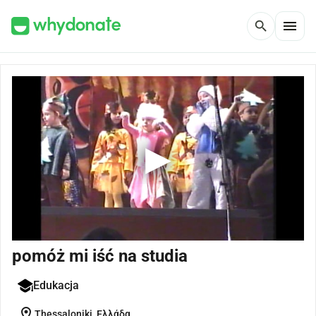
menu
search
pomóż mi iść na studia
Edukacja
location_on
Thessaloniki, Ελλάδα