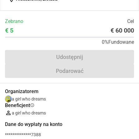
Zebrano
Cel
€ 5
€ 60 000
0%
Fundowane
Udostępnij
Podarować
Organizatorem
a girl who dreams
Beneficjent
info
a girl who dreams
Dane do wypłaty na konto
**************7388