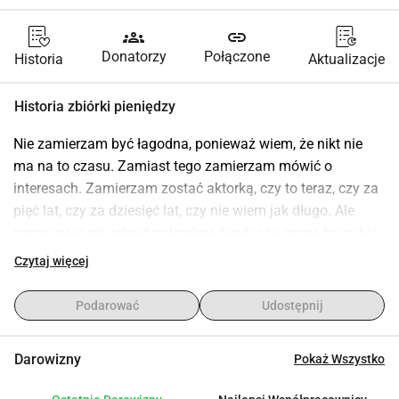
groups
link
Donatorzy
Połączone
Historia
Aktualizacje
Historia zbiórki pieniędzy
Nie zamierzam być łagodna, ponieważ wiem, że nikt nie 
ma na to czasu. Zamiast tego zamierzam mówić o 
interesach. Zamierzam zostać aktorką, czy to teraz, czy za 
pięć lat, czy za dziesięć lat, czy nie wiem jak długo. Ale 
pomagając mi zebrać potrzebne fundusze, mogę to zrobić 
teraz, gdy nadszedł mój czas, teraz, gdy zostałam przyjęta 
Czytaj więcej
do Amerykańskiej Akademii Sztuk Dramaticznych, do której 
miało szczęście tyle utalentowanych aktorów.
Podarować
Udostępnij
Tak, zostałam przyjęta, ale niestety rząd amerykański musi 
zobaczyć dowód, że mam fundusze, aby nie tylko 
Darowizny
Pokaż Wszystko
studiować w Akademii, ale także mieszkać tam przez czas 
studiów, ponieważ dostanę wizę studencką, co oznacza, że 