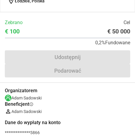
location_on
Łódzkie, Polska
Zebrano
Cel
€ 100
€ 50 000
0,2%
Fundowane
Udostępnij
Podarować
Organizatorem
Adam Sadowski
Beneficjent
info
Adam Sadowski
Dane do wypłaty na konto
**************5866