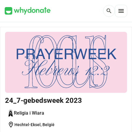
menu
search
24_7-gebedsweek 2023
Religia i Wiara
location_on
Hechtel-Eksel, België