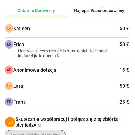
przynosi Mu chwałę.
Ostatnie Darowizny
Najlepsi Współpracownicy
Chciałbyś wnieść swój wkład? Możesz! Szybko kliknij w 
Katleen
50 €
KA
link i przekaż darowiznę. Razem sprawmy, aby ta wizja 
stała się rzeczywistością i miała silny wpływ na nasze 
Erica
50 €
otoczenie.
ER
Heel veel succes met de inzamelactie! Heel mooi
initiatief jullie doen. <3
Dużo błogosławieństw, Sofa&Zo
Anonimowa dotacja
15 €
AD
Lara
50 €
LA
Frans
25 €
FR
Skutecznie współpracuj i połącz się z tą zbiórką
pieniędzy
info