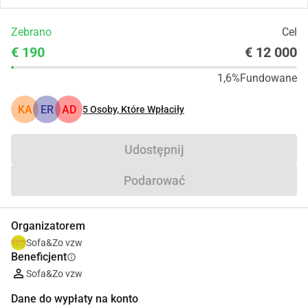
Zebrano
Cel
€ 190
€ 12 000
1,6%
Fundowane
KA
ER
AD
5
Osoby, Które Wpłaciły
Udostępnij
Podarować
Organizatorem
Sofa&Zo vzw
Beneficjent
info
Sofa&Zo vzw
Dane do wypłaty na konto